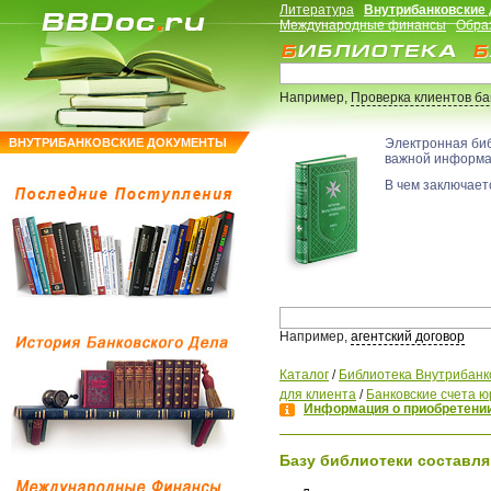
Литература
Внутрибанковские
Международные финансы
Обра
Например,
Проверка клиентов б
ВНУТРИБАНКОВСКИЕ ДОКУМЕНТЫ
Электронная би
важной информ
В чем заключаетс
Например,
агентский договор
Каталог
/
Библиотека Внутрибанк
для клиента
/
Банковские счета ю
Информация о приобретении
Базу библиотеки составля