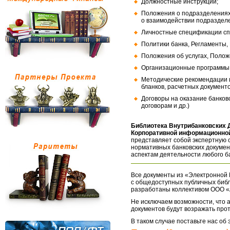
Должностные инструкции;
Положения о подразделениях
о взаимодействии подраздел
Личностные спецификации сп
Политики банка, Регламенты,
Положения об услугах, Полож
Организационные программы, 
Методические рекомендации и
бланков, расчетных документо
Договоры на оказание банков
договорам и др.)
Библиотека Внутрибанковских 
Корпоративной информационной
представляет собой экспертную 
нормативных банковских докумен
аспектам деятельности любого б
Все документы из «Электронной 
с общедоступных публичных библ
разработаны коллективом ООО «
Не исключаем возможности, что а
документов будут возражать про
В таком случае поставьте нас об