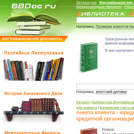
Литература
Внутрибанковские
Международные финансы
Обра
Например,
Проверка клиентов б
ВНУТРИБАНКОВСКИЕ ДОКУМЕНТЫ
Электронная би
важной информ
В чем заключаетс
Например,
агентский договор
Каталог
/
Библиотека Внутрибанк
для клиента
/
Банковские счета ю
Анкета клиента - юри
кредитной организаци
Номер: