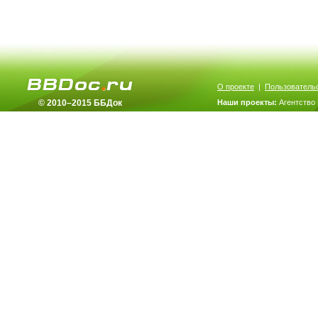
О проекте
|
Пользователь
© 2010–2015 ББДок
Наши проекты:
Агентство