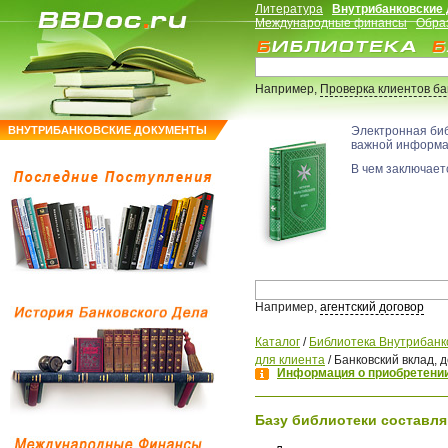
Литература
Внутрибанковские
Международные финансы
Обра
Например,
Проверка клиентов б
ВНУТРИБАНКОВСКИЕ ДОКУМЕНТЫ
Электронная би
важной информ
В чем заключаетс
Например,
агентский договор
Каталог
/
Библиотека Внутрибанк
для клиента
/
Банковский вклад, 
Информация о приобретении
Базу библиотеки составля