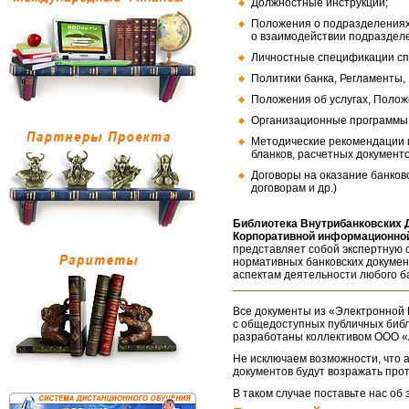
Должностные инструкции;
Положения о подразделениях
о взаимодействии подраздел
Личностные спецификации сп
Политики банка, Регламенты,
Положения об услугах, Полож
Организационные программы, 
Методические рекомендации и
бланков, расчетных документо
Договоры на оказание банков
договорам и др.)
Библиотека Внутрибанковских 
Корпоративной информационной
представляет собой экспертную 
нормативных банковских докумен
аспектам деятельности любого б
Все документы из «Электронной 
с общедоступных публичных библ
разработаны коллективом ООО «
Не исключаем возможности, что а
документов будут возражать про
В таком случае поставьте нас об