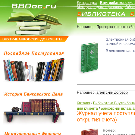
Литература
Внутрибанковские
Международные финансы
Обра
Например,
Проверка клиентов б
ВНУТРИБАНКОВСКИЕ ДОКУМЕНТЫ
Электронная би
важной информ
В чем заключаетс
Например,
агентский договор
Каталог
/
Библиотека Внутрибанк
для клиента
/
Банковский вклад, 
Журнал учета поступле
открытия счета)
Номер: