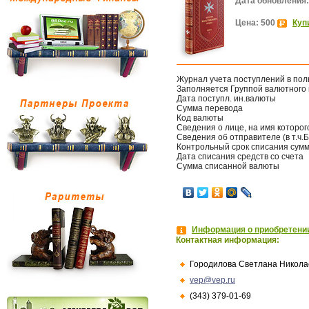
Дата обновления:
Цена: 500
Куп
Журнал учета поступлений в поль
Заполняется Группой валютного
Дата поступл. ин.валюты
Сумма перевода
Код валюты
Сведения о лице, на имя которог
Сведения об отправителе (в т.ч.Б
Контрольный срок списания сум
Дата списания средств со счета
Сумма списанной валюты
Информация о приобретении
Контактная информация:
Городилова Светлана Никола
vep@vep.ru
(343) 379-01-69