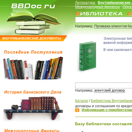
Литература
Внутрибанковские
Международные финансы
Обра
Например,
Проверка клиентов б
ВНУТРИБАНКОВСКИЕ ДОКУМЕНТЫ
Электронная би
важной информ
В чем заключаетс
Например,
агентский договор
Каталог
/
Библиотека Внутрибанк
договоры и соглашения по креди
Информация о приобретении
Базу библиотеки составля