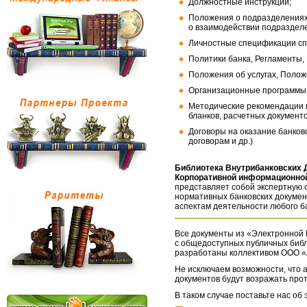
Должностные инструкции;
Положения о подразделениях
о взаимодействии подраздел
Личностные спецификации сп
Политики банка, Регламенты,
Положения об услугах, Полож
Организационные программы, 
Методические рекомендации и
бланков, расчетных документо
Договоры на оказание банков
договорам и др.)
Библиотека Внутрибанковских 
Корпоративной информационной
представляет собой экспертную 
нормативных банковских докумен
аспектам деятельности любого б
Все документы из «Электронной 
с общедоступных публичных библ
разработаны коллективом ООО «
Не исключаем возможности, что а
документов будут возражать про
В таком случае поставьте нас об