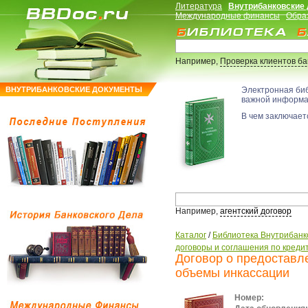
Литература
Внутрибанковские
Международные финансы
Обра
Например,
Проверка клиентов б
ВНУТРИБАНКОВСКИЕ ДОКУМЕНТЫ
Электронная би
важной информ
В чем заключаетс
Например,
агентский договор
Каталог
/
Библиотека Внутрибанк
договоры и соглашения по креди
Договор о предоставле
объемы инкассации
Номер: