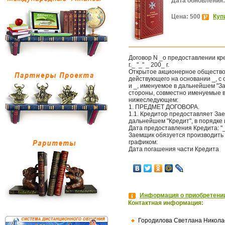
Дата обновления:
Цена: 500
Куп
Договор N _о предоставлении кр
г._ "_" _ 200_ г.
Открытое акционерное общество 
действующего на основании _, с 
и _, именуемое в дальнейшем "За
стороны, совместно именуемые 
нижеследующем:
1. ПРЕДМЕТ ДОГОВОРА.
1.1. Кредитор предоставляет Зае
дальнейшем "Кредит", в порядке
Дата предоставления Кредита: "_"
Заемщик обязуется производить 
графиком:
Дата погашения части Кредита
Информация о приобретении
Контактная информация:
Городилова Светлана Никола