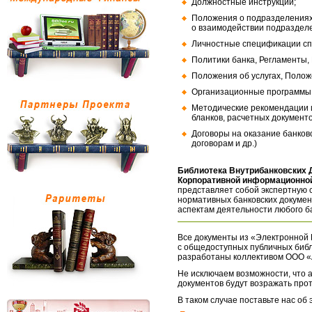
Должностные инструкции;
Положения о подразделениях
о взаимодействии подраздел
Личностные спецификации сп
Политики банка, Регламенты,
Положения об услугах, Полож
Организационные программы, 
Методические рекомендации и
бланков, расчетных документо
Договоры на оказание банков
договорам и др.)
Библиотека Внутрибанковских 
Корпоративной информационной
представляет собой экспертную 
нормативных банковских докумен
аспектам деятельности любого б
Все документы из «Электронной 
с общедоступных публичных библ
разработаны коллективом ООО «
Не исключаем возможности, что а
документов будут возражать про
В таком случае поставьте нас об