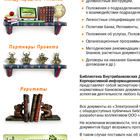
Должностные инструкции;
Положения о подразделениях
о взаимодействии подраздел
Личностные спецификации сп
Политики банка, Регламенты,
Положения об услугах, Полож
Организационные программы, 
Методические рекомендации и
бланков, расчетных документо
Договоры на оказание банков
договорам и др.)
Библиотека Внутрибанковских 
Корпоративной информационной
представляет собой экспертную 
нормативных банковских докумен
аспектам деятельности любого б
Все документы из «Электронной 
с общедоступных публичных библ
разработаны коллективом ООО «
Не исключаем возможности, что а
документов будут возражать про
В таком случае поставьте нас об