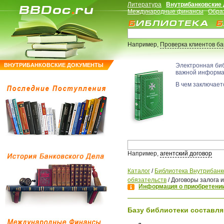
Литература
Внутрибанковские
Международные финансы
Обра
Например,
Проверка клиентов б
ВНУТРИБАНКОВСКИЕ ДОКУМЕНТЫ
Электронная би
важной информ
В чем заключаетс
Например,
агентский договор
Каталог
/
Библиотека Внутрибанк
обязательств
/
Договоры залога 
Информация о приобретении
Базу библиотеки составля