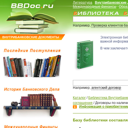
Литература
Внутрибанковские
Международные финансы
Обра
Например,
Проверка клиентов б
ВНУТРИБАНКОВСКИЕ ДОКУМЕНТЫ
Электронная би
важной информ
В чем заключаетс
Например,
агентский договор
Каталог
/
Библиотека Внутрибанк
соглашения
/
Договоры по налич
Информация о приобретении
Базу библиотеки составля