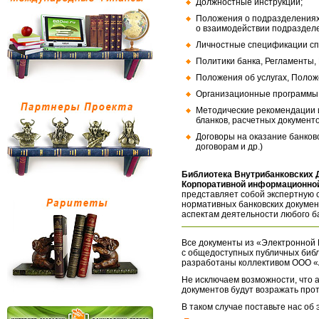
Должностные инструкции;
Положения о подразделениях
о взаимодействии подраздел
Личностные спецификации сп
Политики банка, Регламенты,
Положения об услугах, Полож
Организационные программы, 
Методические рекомендации и
бланков, расчетных документо
Договоры на оказание банков
договорам и др.)
Библиотека Внутрибанковских 
Корпоративной информационной
представляет собой экспертную 
нормативных банковских докумен
аспектам деятельности любого б
Все документы из «Электронной 
с общедоступных публичных библ
разработаны коллективом ООО «
Не исключаем возможности, что а
документов будут возражать про
В таком случае поставьте нас об