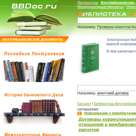
Литература
Внутрибанковские
Международные финансы
Обра
Например,
Проверка клиентов б
ВНУТРИБАНКОВСКИЕ ДОКУМЕНТЫ
Электронная би
важной информ
В чем заключаетс
Например,
агентский договор
Каталог
/
Библиотека Внутрибанк
соглашения
Информация о приобретении
Договоры корреспонден
отношений и межбанковс
расчетов