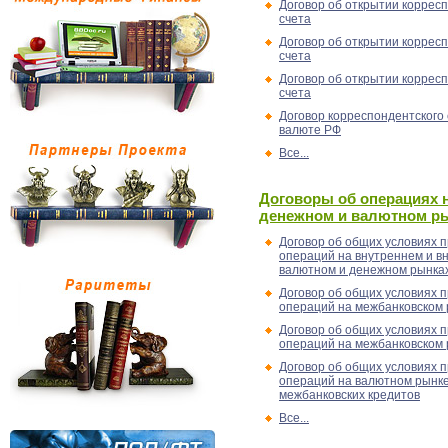
Договор об открытии коррес
счета
Договор об открытии коррес
счета
Договор об открытии коррес
счета
Договор корреспондентского 
валюте РФ
Все...
Договоры об операциях 
денежном и валютном р
Договор об общих условиях 
операций на внутреннем и 
валютном и денежном рынка
Договор об общих условиях 
операций на межбанковском
Договор об общих условиях 
операций на межбанковском
Договор об общих условиях 
операций на валютном рынке
межбанковских кредитов
Все...