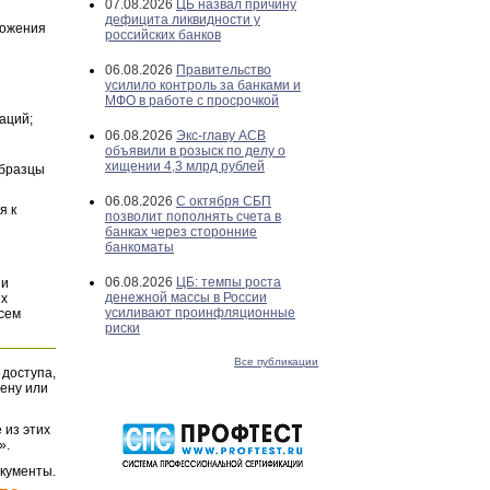
07.08.2026
ЦБ назвал причину
дефицита ликвидности у
ложения
российских банков
06.08.2026
Правительство
усилило контроль за банками и
МФО в работе с просрочкой
аций;
06.08.2026
Экс-главу АСВ
объявили в розыск по делу о
хищении 4,3 млрд рублей
Образцы
06.08.2026
С октября СБП
я к
позволит пополнять счета в
банках через сторонние
банкоматы
06.08.2026
ЦБ: темпы роста
и
денежной массы в России
их
усиливают проинфляционные
всем
риски
Все публикации
 доступа,
ену или
 из этих
».
окументы.