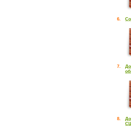
6.
Со
7.
До
об
8.
До
С