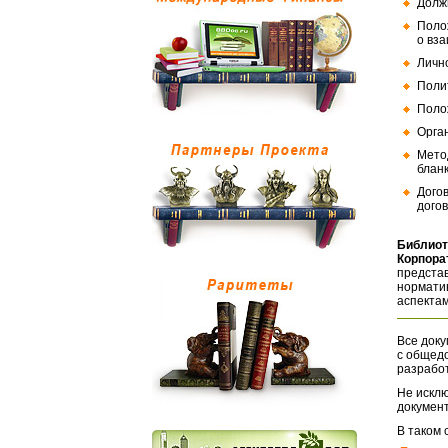
Долж
Поло
о вз
Личн
Поли
Поло
Орга
Мето
бланк
Дого
догов
Библиот
Корпора
представ
норматив
аспектам
Все доку
с общед
разрабо
Не исклю
документ
В таком 