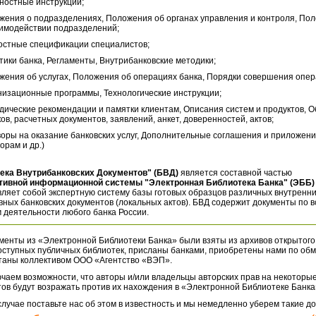
ностные инструкции;
жения о подразделениях, Положения об органах управления и контроля, По
аимодействии подразделений;
остные спецификации специалистов;
тики банка, Регламенты, Внутрибанковские методики;
жения об услугах, Положения об операциях банка, Порядки совершения опер
низационные программы, Технологические инструкции;
дические рекомендации и памятки клиентам, Описания систем и продуктов, 
ов, расчетных документов, заявлений, анкет, доверенностей, актов;
воры на оказание банковских услуг, Дополнительные соглашения и приложени
орам и др.)
ека Внутрибанковских Документов" (БВД)
является составной частью
тивной информационной системы "Электронная Библиотека Банка" (ЭББ)
ляет собой экспертную систему базы готовых образцов различных внутренн
ных банковских документов (локальных актов). БВД содержит документы по 
 деятельности любого банка России.
менты из «Электронной Библиотеки Банка» были взяты из архивов открытого
оступных публичных библиотек, присланы банками, приобретены нами по обм
таны коллективом ООО «Агентство «ВЭП».
чаем возможности, что авторы и/или владельцы авторских прав на некоторые
ов будут возражать против их нахождения в «Электронной Библиотеке Банка
случае поставьте нас об этом в известность и мы немедленно уберем такие д