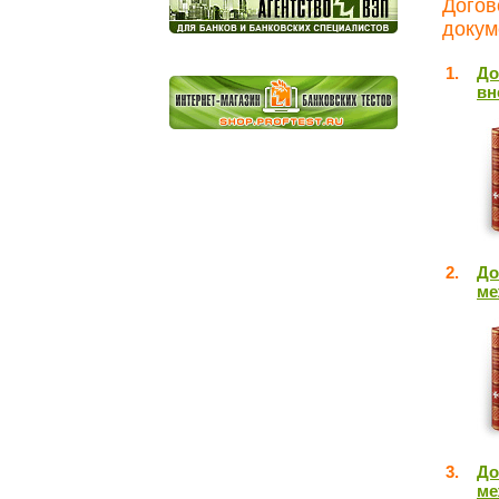
Догов
докум
1.
До
вн
2.
До
ме
3.
До
ме