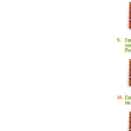
9.
Ге
со
Ро
10.
Ге
на