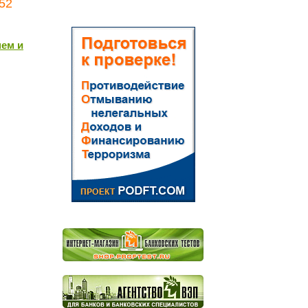
52
нем и