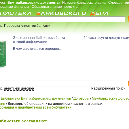
ура
Внутрибанковские документы
История банковского дела
Словарь те
родные финансы
Образовательные продукты
р,
Проверка клиентов банками
Электронная библиотека банка - 24 часа в сутки доступ к са
важной информации
В чем заключается определ...
р,
агентский договор
Расширенный поиск
/
Библиотека Внутрибанковских документов
/
Договоры
/
Межбанковские догов
ния
/
Договоры об операциях на денежном и валютном рынках
рмация о приобретении всей библиотеки
иблиотеки составляют: