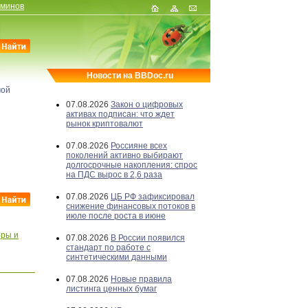
рминов
Новости на BBDoc.ru
мой
07.08.2026
Закон о цифровых
активах подписан: что ждет
рынок криптовалют
07.08.2026
Россияне всех
поколений активно выбирают
долгосрочные накопления: спрос
на ПДС вырос в 2,6 раза
07.08.2026
ЦБ РФ зафиксировал
снижение финансовых потоков в
июле после роста в июне
оры и
07.08.2026
В России появился
стандарт по работе с
синтетическими данными
07.08.2026
Новые правила
листинга ценных бумаг