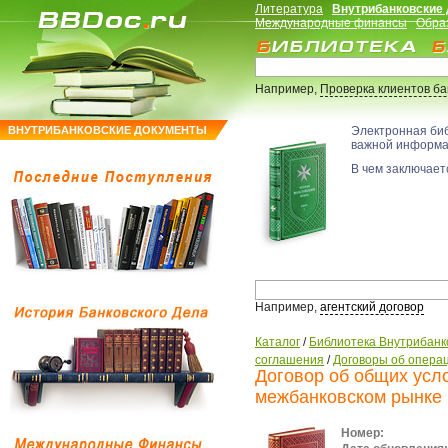
Литература
Внутрибанковские
Международные финансы
Обра
Например,
Проверка клиентов б
ВНУТРИБАНКОВСКИЕ ДОКУМЕНТЫ
Электронная би
важной информ
В чем заключаетс
Например,
агентский договор
Каталог
/
Библиотека Внутрибанк
соглашения
/
Договоры об опера
Договор об общих усл
межбанковском рынке
Номер: