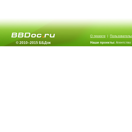
О проекте
|
Пользователь
© 2010–2015 ББДок
Наши проекты:
Агентство