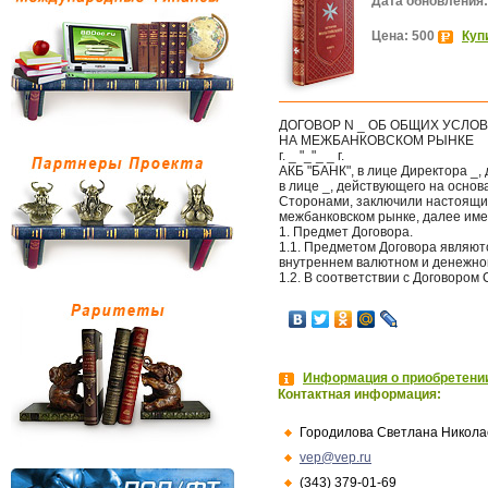
Дата обновления:
Цена: 500
Куп
ДОГОВОР N _ ОБ ОБЩИХ УСЛ
НА МЕЖБАНКОВСКОМ РЫНКЕ
г. _ "_"_ _ г.
АКБ "БАНК", в лице Директора _,
в лице _, действующего на основ
Сторонами, заключили настоящи
межбанковском рынке, далее име
1. Предмет Договора.
1.1. Предметом Договора являю
внутреннем валютном и денежно
1.2. В соответствии с Договором
Информация о приобретении
Контактная информация:
Городилова Светлана Никола
vep@vep.ru
(343) 379-01-69