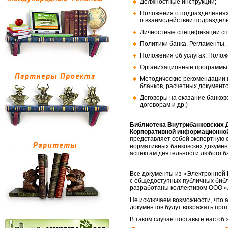
Должностные инструкции;
Положения о подразделениях
о взаимодействии подраздел
Личностные спецификации сп
Политики банка, Регламенты,
Положения об услугах, Полож
Организационные программы, 
Методические рекомендации и
бланков, расчетных документо
Договоры на оказание банков
договорам и др.)
Библиотека Внутрибанковских 
Корпоративной информационной
представляет собой экспертную 
нормативных банковских докумен
аспектам деятельности любого б
Все документы из «Электронной 
с общедоступных публичных библ
разработаны коллективом ООО «
Не исключаем возможности, что а
документов будут возражать про
В таком случае поставьте нас об