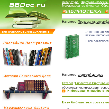
Литература
Внутрибанковские
Международные финансы
Обра
Например,
Проверка клиентов б
ВНУТРИБАНКОВСКИЕ ДОКУМЕНТЫ
Электронная би
важной информ
В чем заключаетс
Например,
агентский договор
Каталог
/
Библиотека Внутрибанк
обслуживания, инкассации, сопр
Информация о приобретении
Базу библиотеки составля