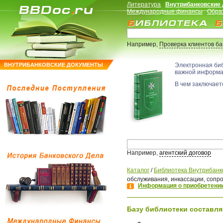
Литература
Внутрибанковские
Международные финансы
Обра
Например,
Проверка клиентов б
ВНУТРИБАНКОВСКИЕ ДОКУМЕНТЫ
Электронная би
важной информ
В чем заключаетс
Например,
агентский договор
Каталог
/
Библиотека Внутрибанк
обслуживания, инкассации, сопр
Информация о приобретении
Базу библиотеки составля