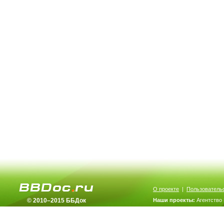
О проекте
|
Пользователь
© 2010–2015 ББДок
Наши проекты:
Агентство