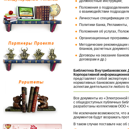
Должностные инструкции;
Положения о подразделениях
о взаимодействии подраздел
Личностные спецификации сп
Политики банка, Регламенты,
Положения об услугах, Полож
Организационные программы, 
Методические рекомендации и
бланков, расчетных документо
Договоры на оказание банков
договорам и др.)
Библиотека Внутрибанковских 
Корпоративной информационной
представляет собой экспертную 
нормативных банковских докумен
аспектам деятельности любого б
Все документы из «Электронной 
с общедоступных публичных библ
разработаны коллективом ООО «
Не исключаем возможности, что а
документов будут возражать про
В таком случае поставьте нас об