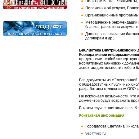
Политики банка, Регламенты,
Положения об услугах, Полож
Организационные программы, 
Методические рекомендации и
бланков, расчетных документо
Договоры на оказание банков
договорам и др.)
Библиотека Внутрибанковских 
Корпоративной информационной
представляет собой экспертную 
нормативных банковских докумен
аспектам деятельности любого б
Все документы из «Электронной 
с общедоступных публичных библ
разработаны коллективом ООО «
Не исключаем возможности, что а
документов будут возражать про
В таком случае поставьте нас об
Контактная информация:
Городилова Светлана Никола
vep@vep.ru