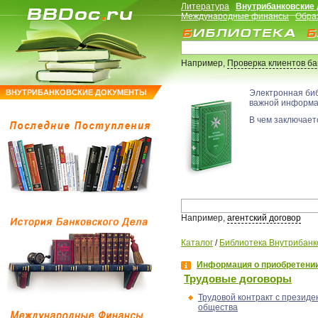
Литература
Внутрибанковские
Международные финансы
Обра
Например,
Проверка клиентов б
ВНУТРИБАНКОВСКИЕ ДОКУМЕНТЫ
Электронная би
важной информ
В чем заключаетс
Например,
агентский договор
Каталог
/
Библиотека Внутрибанк
Информация о приобретении
Трудовые договоры
Трудовой контракт с президе
общества