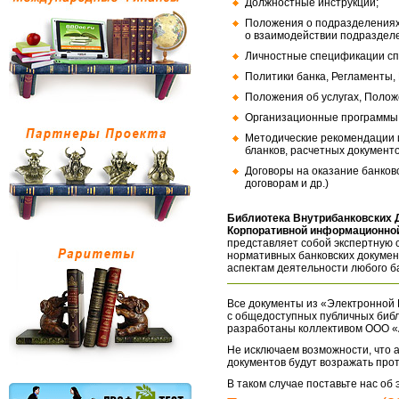
Должностные инструкции;
Положения о подразделениях
о взаимодействии подраздел
Личностные спецификации сп
Политики банка, Регламенты,
Положения об услугах, Полож
Организационные программы, 
Методические рекомендации и
бланков, расчетных документо
Договоры на оказание банков
договорам и др.)
Библиотека Внутрибанковских 
Корпоративной информационной
представляет собой экспертную 
нормативных банковских докумен
аспектам деятельности любого б
Все документы из «Электронной 
с общедоступных публичных библ
разработаны коллективом ООО «
Не исключаем возможности, что а
документов будут возражать про
В таком случае поставьте нас об