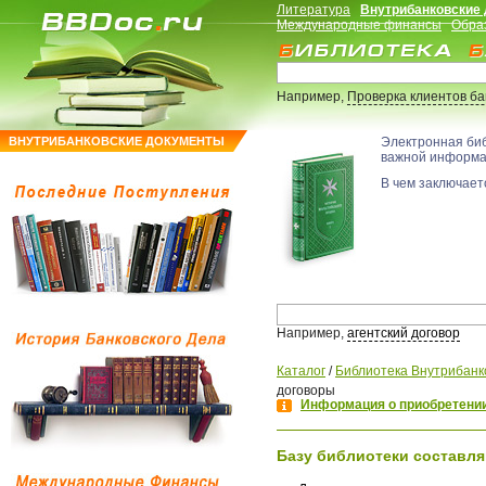
Литература
Внутрибанковские
Международные финансы
Обра
Например,
Проверка клиентов б
ВНУТРИБАНКОВСКИЕ ДОКУМЕНТЫ
Электронная би
важной информ
В чем заключаетс
Например,
агентский договор
Каталог
/
Библиотека Внутрибанк
договоры
Информация о приобретении
Базу библиотеки составля