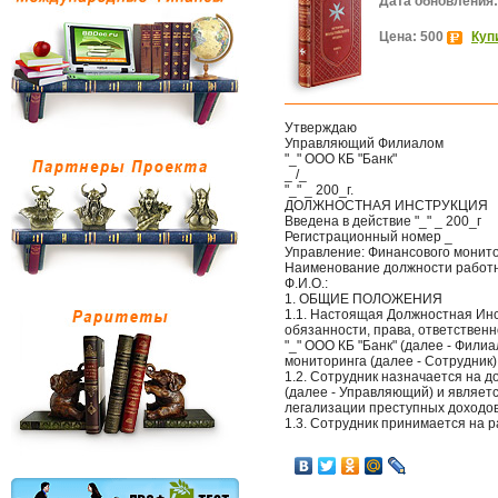
Дата обновления:
Цена: 500
Куп
Утверждаю
Управляющий Филиалом
"_" ООО КБ "Банк"
_ /_
"_" _ 200_г.
ДОЛЖНОСТНАЯ ИНСТРУКЦИЯ
Введена в действие "_" _ 200_г
Регистрационный номер _
Управление: Финансового монит
Наименование должности работн
Ф.И.О.:
1. ОБЩИЕ ПОЛОЖЕНИЯ
1.1. Настоящая Должностная Ин
обязанности, права, ответствен
"_" ООО КБ "Банк" (далее - Фил
мониторинга (далее - Сотрудник)
1.2. Сотрудник назначается на 
(далее - Управляющий) и являе
легализации преступных доходов
1.3. Сотрудник принимается на р