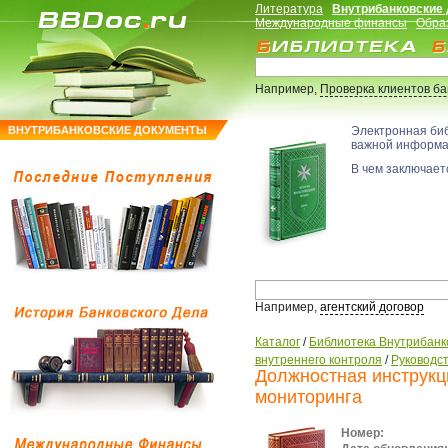
Литература
Внутрибанковские
Международные финансы
Обра
Например,
Проверка клиентов б
ВНУТРИБАНКОВСКИЕ ДОКУМЕНТЫ
Электронная би
важной информ
В чем заключаетс
Например,
агентский договор
Каталог
/
Библиотека Внутрибанк
внутреннего контроля
/
Руководс
Должностная инструкц
мониторинга
Номер: