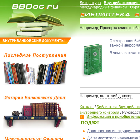
Литература
Внутрибанковские
Международные финансы
Обра
Например,
Проверка клиентов б
ВНУТРИБАНКОВСКИЕ ДОКУМЕНТЫ
Электронная би
важной информ
В чем заключаетс
Например,
агентский договор
Каталог
/
Библиотека Внутрибанк
внутреннего контроля
/
Руководс
Информация о приобретении
ПОД/ФТ
Должностная инструкция гла
ДИ заместителя начальника 