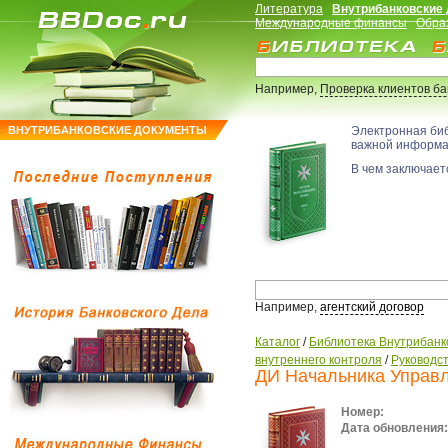
Литература
Внутрибанковские
Международные финансы
Обра
Например,
Проверка клиентов б
ВНУТРИБАНКОВСКИЕ ДОКУМЕНТЫ
Электронная би
важной информ
В чем заключаетс
Например,
агентский договор
Каталог
/
Библиотека Внутрибанк
внутреннего контроля
/
Руководс
ДИ Начальника Управ
Номер:
Дата обновления: