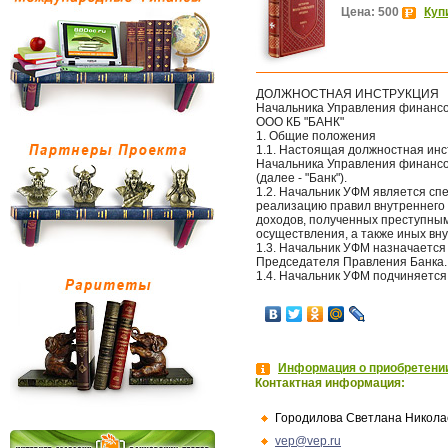
Цена: 500
Куп
ДОЛЖНОСТНАЯ ИНСТРУКЦИЯ
Начальника Управления финансо
ООО КБ "БАНК"
1. Общие положения
1.1. Настоящая должностная инс
Начальника Управления финансов
(далее - "Банк").
1.2. Начальник УФМ является с
реализацию правил внутреннего 
доходов, полученных преступным
осуществления, а также иных вн
1.3. Начальник УФМ назначается
Председателя Правления Банка.
1.4. Начальник УФМ подчиняетс
Информация о приобретении
Контактная информация:
Городилова Светлана Никола
vep@vep.ru