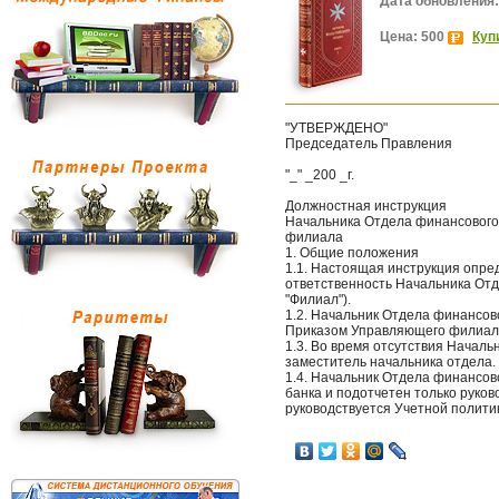
Дата обновления:
Цена: 500
Куп
"УТВЕРЖДЕНО"
Председатель Правления
"_" _200 _г.
Должностная инструкция
Начальника Отдела финансового
филиала
1. Общие положения
1.1. Настоящая инструкция опре
ответственность Начальника Отд
"Филиал").
1.2. Начальник Отдела финансов
Приказом Управляющего филиал
1.3. Во время отсутствия Начал
заместитель начальника отдела.
1.4. Начальник Отдела финансов
банка и подотчетен только руков
руководствуется Учетной полити