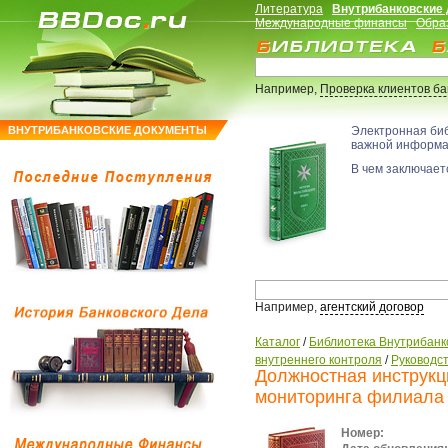
Литература
Внутрибанковские
Международные финансы
Обра
Например,
Проверка клиентов б
ВНУТРИБАНКОВСКИЕ ДОКУМЕНТЫ
Электронная би
важной информ
В чем заключаетс
Например,
агентский договор
Каталог
/
Библиотека Внутрибанк
внутреннего контроля
/
Руководс
Должностная инструкц
мониторинга филиала
Номер: