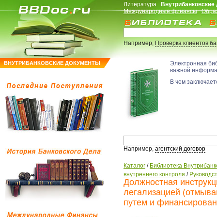
Литература
Внутрибанковские
Международные финансы
Обра
Например,
Проверка клиентов б
ВНУТРИБАНКОВСКИЕ ДОКУМЕНТЫ
Электронная би
важной информ
В чем заключаетс
Например,
агентский договор
Каталог
/
Библиотека Внутрибанк
внутреннего контроля
/
Руководс
Должностная инструкц
легализацией (отмыва
путем и финансирован