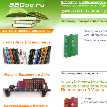
Литература
Внутрибанковские
Международные финансы
Обра
Например,
Проверка клиентов б
ВНУТРИБАНКОВСКИЕ ДОКУМЕНТЫ
Электронная би
важной информ
В чем заключаетс
Например,
агентский договор
Каталог
/
Библиотека Внутрибанк
Положения о подразделениях ба
Положение об Управле
Номер:
Дата обновления: