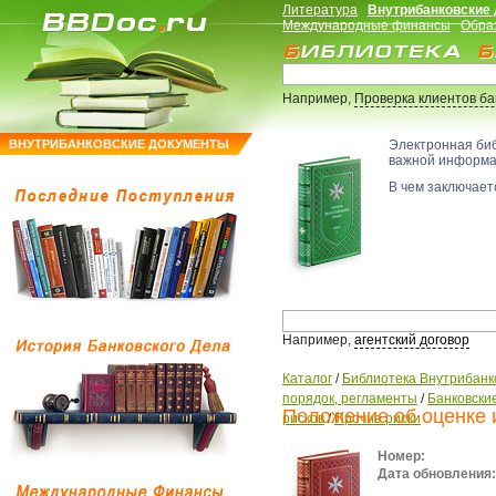
Литература
Внутрибанковские
Международные финансы
Обра
Например,
Проверка клиентов б
ВНУТРИБАНКОВСКИЕ ДОКУМЕНТЫ
Электронная би
важной информ
В чем заключаетс
Например,
агентский договор
Каталог
/
Библиотека Внутрибанк
порядок, регламенты
/
Банковские
Положение об оценке 
рисков
/
Прочие риски
Номер:
Дата обновления: