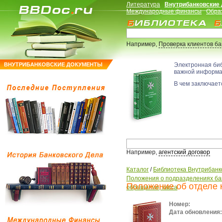
Литература
Внутрибанковские
Международные финансы
Обра
Например,
Проверка клиентов б
ВНУТРИБАНКОВСКИЕ ДОКУМЕНТЫ
Электронная би
важной информ
В чем заключаетс
Например,
агентский договор
Каталог
/
Библиотека Внутрибанк
Положения о подразделениях ба
Положение об отделе 
обращение, касса
Номер:
Дата обновления: