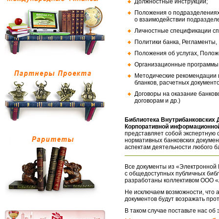
Должностные инструкции;
Положения о подразделениях
о взаимодействии подраздел
Личностные спецификации сп
Политики банка, Регламенты,
Положения об услугах, Полож
Организационные программы, 
Методические рекомендации и
бланков, расчетных документо
Договоры на оказание банков
договорам и др.)
Библиотека Внутрибанковских 
Корпоративной информационной
представляет собой экспертную 
нормативных банковских докумен
аспектам деятельности любого б
Все документы из «Электронной 
с общедоступных публичных библ
разработаны коллективом ООО «
Не исключаем возможности, что а
документов будут возражать про
В таком случае поставьте нас об