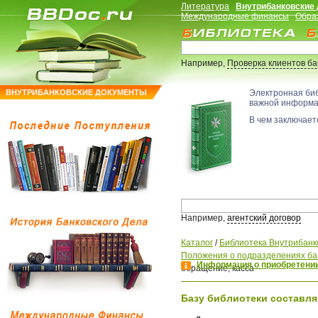
Литература
Внутрибанковские
Международные финансы
Обра
Например,
Проверка клиентов б
ВНУТРИБАНКОВСКИЕ ДОКУМЕНТЫ
Электронная би
важной информ
В чем заключаетс
Например,
агентский договор
Каталог
/
Библиотека Внутрибанк
Положения о подразделениях ба
Информация о приобретении
обращение, касса
Базу библиотеки составля