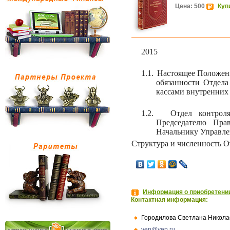
Цена: 500
Куп
2015
1.1.
Настоящее Положени
обязанности Отдел
кассами внутренних
1.2.
Отдел контрол
Председателю Прав
Начальнику Управле
Структура и численность О
Информация о приобретении
Контактная информация:
Городилова Светлана Никола
vep@vep.ru