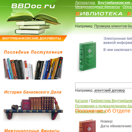
Литература
Внутрибанковские
Международные финансы
Обра
Например,
Проверка клиентов б
ВНУТРИБАНКОВСКИЕ ДОКУМЕНТЫ
Электронная би
важной информ
В чем заключаетс
Например,
агентский договор
Каталог
/
Библиотека Внутрибанк
Положения о подразделениях ба
Положение об Отделе 
обращение, касса
Номер:
Дата обновления: