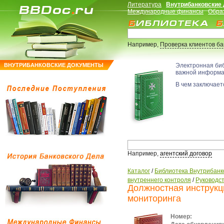
Литература
Внутрибанковские
Международные финансы
Обра
Например,
Проверка клиентов б
ВНУТРИБАНКОВСКИЕ ДОКУМЕНТЫ
Электронная би
важной информ
В чем заключаетс
Например,
агентский договор
Каталог
/
Библиотека Внутрибанк
внутреннего контроля
/
Руководс
Должностная инструк
мониторинга
Номер: