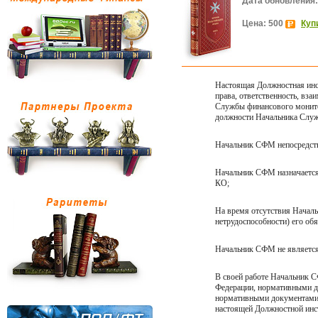
Дата обновления:
Цена: 500
Куп
Настоящая Должностная инс
права, ответственность, вз
Службы финансового монито
должности Начальника Служ
Начальник СФМ непосредст
Начальник СФМ назначается
КО;
На время отсутствия Началь
нетрудоспособности) его об
Начальник СФМ не является
В своей работе Начальник 
Федерации, нормативными д
нормативными документами 
настоящей Должностной инс