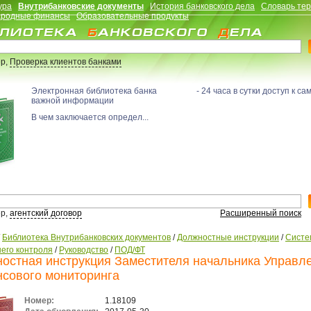
ура
Внутрибанковские документы
История банковского дела
Словарь те
родные финансы
Образовательные продукты
р,
Проверка клиентов банками
Электронная библиотека банка - 24 часа в сутки доступ к са
важной информации
В чем заключается определ...
р,
агентский договор
Расширенный поиск
/
Библиотека Внутрибанковских документов
/
Должностные инструкции
/
Систе
его контроля
/
Руководство
/
ПОД/ФТ
остная инструкция Заместителя начальника Управл
сового мониторинга
Номер:
1.18109