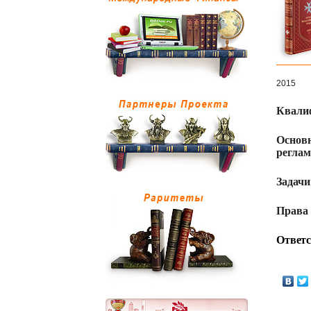
2015
Квали
Основ
реглам
Задачи
Права
Ответс