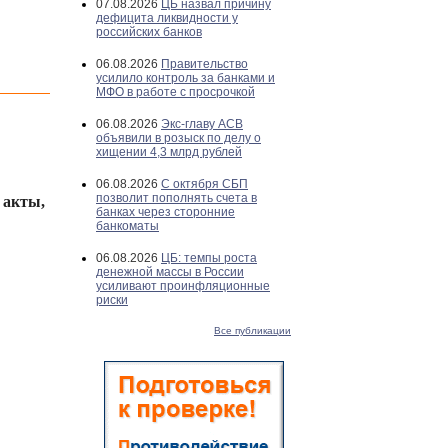
07.08.2026
ЦБ назвал причину
дефицита ликвидности у
российских банков
06.08.2026
Правительство
усилило контроль за банками и
МФО в работе с просрочкой
06.08.2026
Экс-главу АСВ
объявили в розыск по делу о
хищении 4,3 млрд рублей
06.08.2026
С октября СБП
позволит пополнять счета в
 акты,
банках через сторонние
банкоматы
06.08.2026
ЦБ: темпы роста
денежной массы в России
усиливают проинфляционные
риски
Все публикации