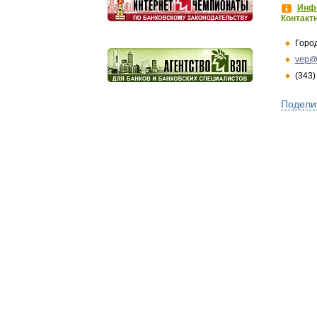
Инфо
Контакт
Горо
vep@
(343)
Подели