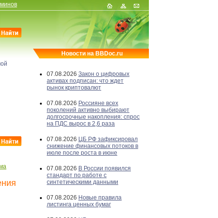
рминов
Новости на BBDoc.ru
мой
07.08.2026
Закон о цифровых
активах подписан: что ждет
рынок криптовалют
07.08.2026
Россияне всех
поколений активно выбирают
долгосрочные накопления: спрос
на ПДС вырос в 2,6 раза
07.08.2026
ЦБ РФ зафиксировал
снижение финансовых потоков в
июле после роста в июне
ма
07.08.2026
В России появился
стандарт по работе с
ения
синтетическими данными
07.08.2026
Новые правила
листинга ценных бумаг