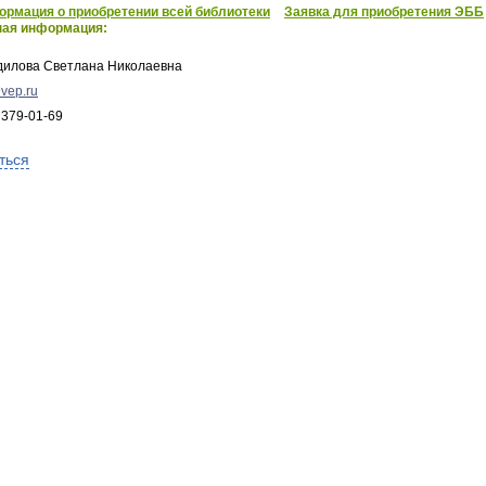
рмация о приобретении всей библиотеки
Заявка для приобретения ЭББ
ная информация:
дилова Светлана Николаевна
vep.ru
 379-01-69
ться