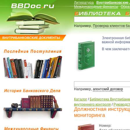
Литература
Внутрибанковские
Международные финансы
Обра
Например,
Проверка клиентов б
ВНУТРИБАНКОВСКИЕ ДОКУМЕНТЫ
Электронная би
важной информ
В чем заключаетс
Например,
агентский договор
Каталог
/
Библиотека Внутрибанк
внутреннего контроля
/
Руководс
Должностная инструкц
мониторинга
Номер: