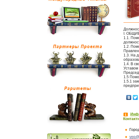
Должнос
I. ОБЩ
1.1. По
должнос
1.2. По
Правлен
1.3. На
образова
1.4. В 
Уставом
Председ
1.5 Пом
1.5.1 з
предпри
Инфо
Контакт
Горо
vep@