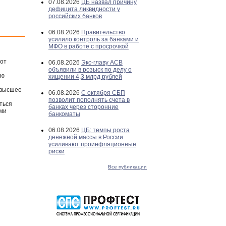
07.08.2026
ЦБ назвал причину
дефицита ликвидности у
российских банков
06.08.2026
Правительство
усилило контроль за банками и
МФО в работе с просрочкой
 от
06.08.2026
Экс-главу АСВ
объявили в розыск по делу о
лю
хищении 4,3 млрд рублей
 высшее
06.08.2026
С октября СБП
позволит пополнять счета в
ться
банках через сторонние
ами
банкоматы
06.08.2026
ЦБ: темпы роста
денежной массы в России
усиливают проинфляционные
риски
Все публикации