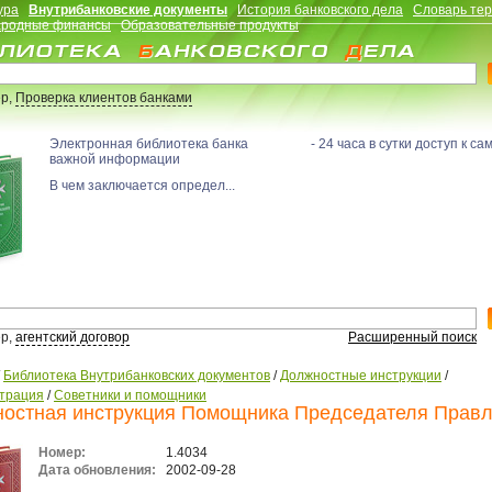
ура
Внутрибанковские документы
История банковского дела
Словарь те
родные финансы
Образовательные продукты
р,
Проверка клиентов банками
Электронная библиотека банка - 24 часа в сутки доступ к са
важной информации
В чем заключается определ...
р,
агентский договор
Расширенный поиск
/
Библиотека Внутрибанковских документов
/
Должностные инструкции
/
трация
/
Советники и помощники
остная инструкция Помощника Председателя Прав
Номер:
1.4034
Дата обновления:
2002-09-28