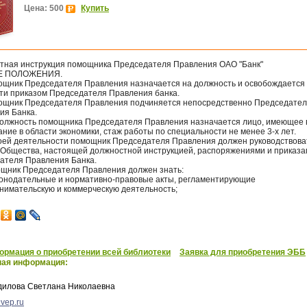
Цена: 500
Купить
тная инструкция помощника Председателя Правления ОАО "Банк"
ИЕ ПОЛОЖЕНИЯ.
мощник Председателя Правления назначается на должность и освобождается
ти приказом Председателя Правления банка.
мощник Председателя Правления подчиняется непосредственно Председате
ия Банка.
 должность помощника Председателя Правления назначается лицо, имеющее
ние в области экономики, стаж работы по специальности не менее 3-х лет.
своей деятельности помощник Председателя Правления должен руководствова
 Общества, настоящей должностной инструкцией, распоряжениями и приказ
ателя Правления Банка.
ощник Председателя Правления должен знать:
аконодательные и нормативно-правовые акты, регламентирующие
нимательскую и коммерческую деятельность;
рмация о приобретении всей библиотеки
Заявка для приобретения ЭББ
ная информация:
дилова Светлана Николаевна
vep.ru