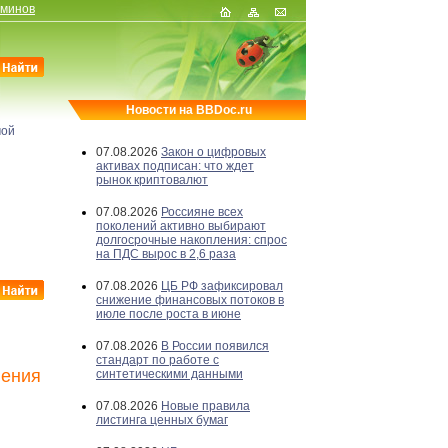
рминов
Новости на BBDoc.ru
мой
07.08.2026
Закон о цифровых
активах подписан: что ждет
рынок криптовалют
07.08.2026
Россияне всех
поколений активно выбирают
долгосрочные накопления: спрос
на ПДС вырос в 2,6 раза
07.08.2026
ЦБ РФ зафиксировал
снижение финансовых потоков в
июле после роста в июне
07.08.2026
В России появился
стандарт по работе с
ления
синтетическими данными
07.08.2026
Новые правила
листинга ценных бумаг