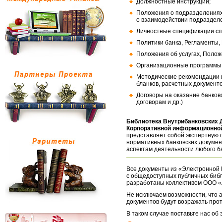
Должностные инструкции;
Положения о подразделениях
о взаимодействии подраздел
Личностные спецификации сп
Политики банка, Регламенты,
Положения об услугах, Полож
Организационные программы, 
Методические рекомендации и
бланков, расчетных документо
Договоры на оказание банков
договорам и др.)
Библиотека Внутрибанковских 
Корпоративной информационной
представляет собой экспертную 
нормативных банковских докумен
аспектам деятельности любого б
Все документы из «Электронной 
с общедоступных публичных библ
разработаны коллективом ООО «
Не исключаем возможности, что а
документов будут возражать про
В таком случае поставьте нас об