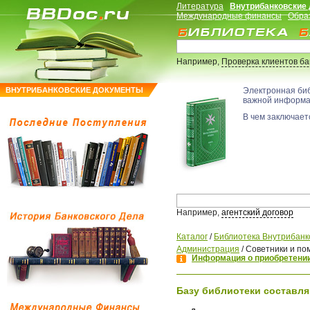
Литература
Внутрибанковские
Международные финансы
Обра
Например,
Проверка клиентов б
ВНУТРИБАНКОВСКИЕ ДОКУМЕНТЫ
Электронная би
важной информ
В чем заключаетс
Например,
агентский договор
Каталог
/
Библиотека Внутрибанк
Администрация
/
Советники и по
Информация о приобретении
Базу библиотеки составля