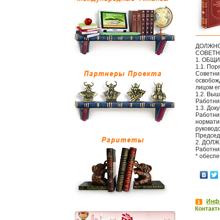
ДОЛЖНО
СОВЕТН
1. ОБЩ
1.1. По
Советник
освобож
лицом е
1.2. Вы
Работни
1.3. До
Работни
нормати
руководс
Председ
2. ДОЛ
Работни
* обеспе
Инфо
Контакт