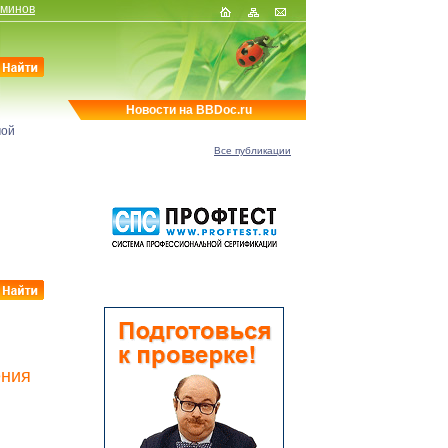
рминов
Новости на BBDoc.ru
мой
Все публикации
ения