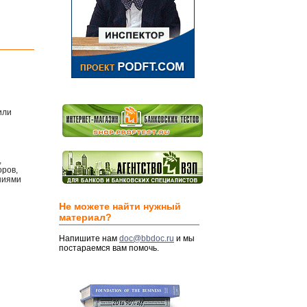
или
,
оров,
ниями
Не можете найти нужный
материал?
Напишите нам
doc@bbdoc.ru
и мы
постараемся вам помочь.