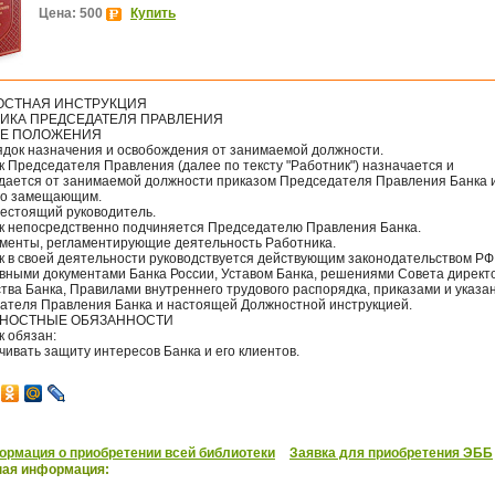
Цена: 500
Купить
СТНАЯ ИНСТРУКЦИЯ
ИКА ПРЕДСЕДАТЕЛЯ ПРАВЛЕНИЯ
ИЕ ПОЛОЖЕНИЯ
рядок назначения и освобождения от занимаемой должности.
 Председателя Правления (далее по тексту "Работник") назначается и
дается от занимаемой должности приказом Председателя Правления Банка 
го замещающим.
шестоящий руководитель.
к непосредственно подчиняется Председателю Правления Банка.
кументы, регламентирующие деятельность Работника.
к в своей деятельности руководствуется действующим законодательством РФ
вными документами Банка России, Уставом Банка, решениями Совета директ
тва Банка, Правилами внутреннего трудового распорядка, приказами и указа
ателя Правления Банка и настоящей Должностной инструкцией.
ЖНОСТНЫЕ ОБЯЗАННОСТИ
к обязан:
чивать защиту интересов Банка и его клиентов.
рмация о приобретении всей библиотеки
Заявка для приобретения ЭББ
ная информация: