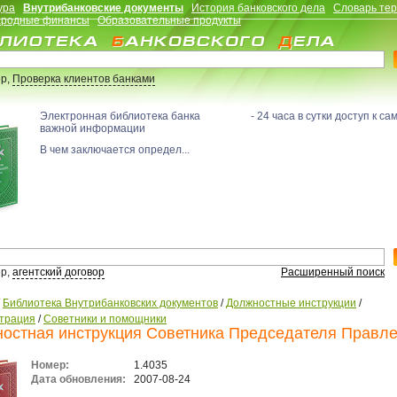
ура
Внутрибанковские документы
История банковского дела
Словарь те
родные финансы
Образовательные продукты
р,
Проверка клиентов банками
Электронная библиотека банка - 24 часа в сутки доступ к са
важной информации
В чем заключается определ...
р,
агентский договор
Расширенный поиск
/
Библиотека Внутрибанковских документов
/
Должностные инструкции
/
трация
/
Советники и помощники
остная инструкция Советника Председателя Правл
Номер:
1.4035
Дата обновления:
2007-08-24