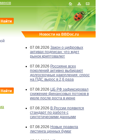
рминов
Новости на BBDoc.ru
мой
07.08.2026
Закон о цифровых
активах подписан: что ждет
рынок криптовалют
07.08.2026
Россияне всех
поколений активно выбирают
долгосрочные накопления: спрос
на ПДС вырос в 2,6 раза
07.08.2026
ЦБ РФ зафиксировал
снижение финансовых потоков в
июле после роста в июне
ма
07.08.2026
В России появился
стандарт по работе с
синтетическими данными
07.08.2026
Новые правила
листинга ценных бумаг