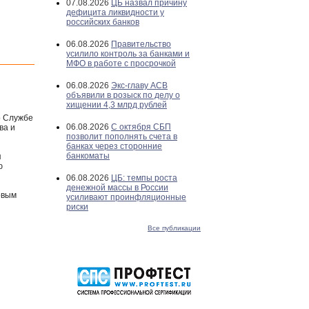
07.08.2026
ЦБ назвал причину
дефицита ликвидности у
российских банков
06.08.2026
Правительство
усилило контроль за банками и
МФО в работе с просрочкой
06.08.2026
Экс-главу АСВ
объявили в розыск по делу о
хищении 4,3 млрд рублей
о Службе
06.08.2026
С октября СБП
ва и
позволит пополнять счета в
банках через сторонние
банкоматы
я
ю
06.08.2026
ЦБ: темпы роста
денежной массы в России
овым
усиливают проинфляционные
риски
Все публикации