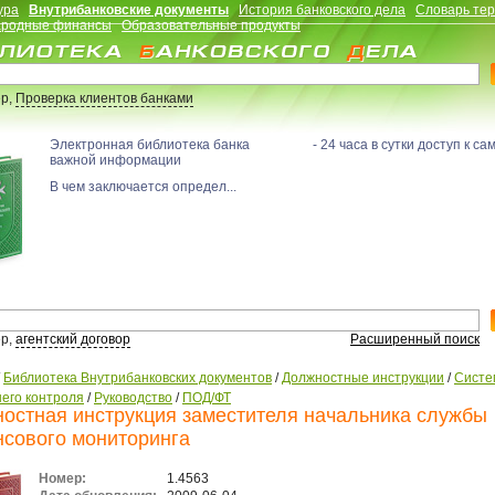
ура
Внутрибанковские документы
История банковского дела
Словарь те
родные финансы
Образовательные продукты
р,
Проверка клиентов банками
Электронная библиотека банка - 24 часа в сутки доступ к са
важной информации
В чем заключается определ...
р,
агентский договор
Расширенный поиск
/
Библиотека Внутрибанковских документов
/
Должностные инструкции
/
Систе
его контроля
/
Руководство
/
ПОД/ФТ
остная инструкция заместителя начальника службы
сового мониторинга
Номер:
1.4563