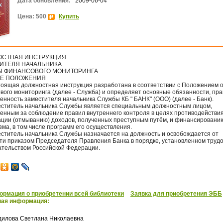
Дата обновления:
2009-06-04
Цена: 500
Купить
СТНАЯ ИНСТРУКЦИЯ
ИТЕЛЯ НАЧАЛЬНИКА
 ФИНАНСОВОГО МОНИТОРИНГА
ИЕ ПОЛОЖЕНИЯ
стоящая должностная инструкция разработана в соответствии с Положением 
вого мониторинга (далее - Служба) и определяет основные обязанности, пра
енность заместителя начальника Службы КБ " БАНК" (ООО) (далее - Банк).
меститель начальника Службы является специальным должностным лицом,
венным за соблюдение правил внутреннего контроля в целях противодействи
ации (отмыванию) доходов, полученных преступным путём, и финансировани
ма, в том числе программ его осуществления.
меститель начальника Службы назначается на должность и освобождается от
ти приказом Председателя Правления Банка в порядке, установленном труд
ательством Российской Федерации.
рмация о приобретении всей библиотеки
Заявка для приобретения ЭББ
ная информация:
дилова Светлана Николаевна