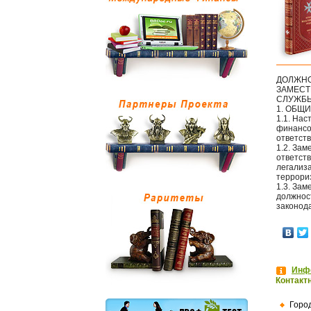
ДОЛЖНО
ЗАМЕСТ
СЛУЖБЫ
1. ОБЩ
1.1. На
финансо
ответств
1.2. За
ответст
легализ
террориз
1.3. За
должнос
законод
Инфо
Контакт
Горо