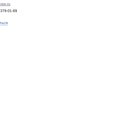
vep.ru
 379-01-69
ться