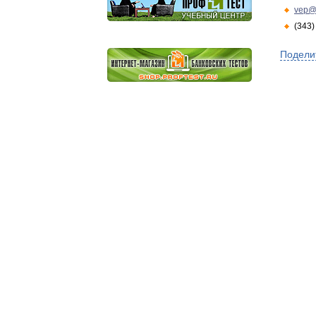
vep@
(343)
Подели