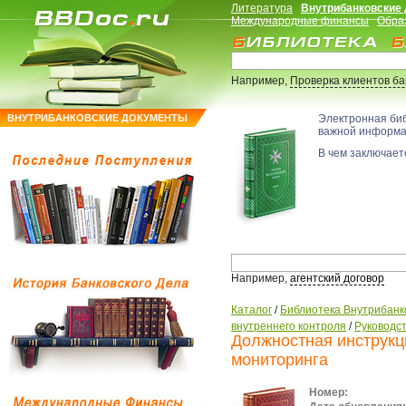
Литература
Внутрибанковские
Международные финансы
Обра
Например,
Проверка клиентов б
ВНУТРИБАНКОВСКИЕ ДОКУМЕНТЫ
Электронная би
важной информ
В чем заключаетс
Например,
агентский договор
Каталог
/
Библиотека Внутрибанк
внутреннего контроля
/
Руководс
Должностная инструкц
мониторинга
Номер: