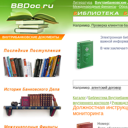
Литература
Внутрибанковские
Международные финансы
Обра
Например,
Проверка клиентов б
ВНУТРИБАНКОВСКИЕ ДОКУМЕНТЫ
Электронная би
важной информ
В чем заключаетс
Например,
агентский договор
Каталог
/
Библиотека Внутрибанк
внутреннего контроля
/
Руководс
Должностная инструкц
мониторинга
Номер: