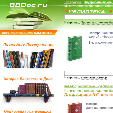
Литература
Внутрибанковские
Международные финансы
Обра
Например,
Проверка клиентов б
ВНУТРИБАНКОВСКИЕ ДОКУМЕНТЫ
Электронная би
важной информ
В чем заключаетс
Например,
агентский договор
Каталог
/
Библиотека Внутрибанк
Положения о подразделениях ба
Положение об Операц
обращение, касса
Номер:
Дата обновления: