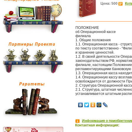
Цена: 500
Куп
ПОЛОЖЕНИЕ
об Операционной кассе
филиала
1. Общие положения
1.1. Операционная касса - стру
по тексту соответственно - "Фил
и хранение ценностей.
1.2. В своей деятельности Опер
законодательством РФ, нормати
филиале, настоящим Положением
регламентирующими банковскую 
1.3. Операционная касса находи
1.4. Операционную кассу возгла
освобождается от должности Пр
2. Структура Операционной касс
2.1. Структура, штатная числен
устанавливается штатным распи
Информация о приобретении
Контактная информация: