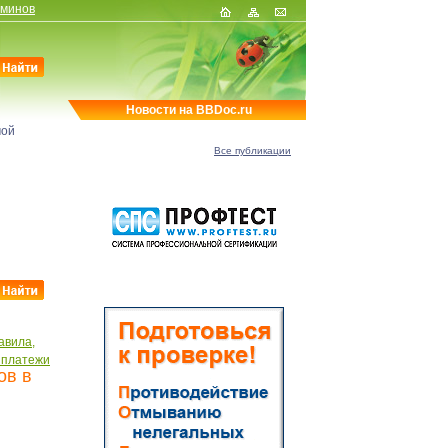
рминов
Новости на BBDoc.ru
мой
Все публикации
авила,
 платежи
ов в