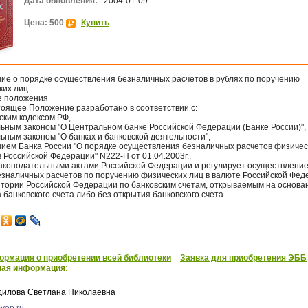
Дата обновления:
2004-01-09
Цена: 500
Купить
ие о порядке осуществления безналичных расчетов в рублях по поручению
ких лиц
е положения
тоящее Положение разработано в соответствии с:
ским кодексом РФ,
ьным законом "О Центральном банке Российской Федерации (Банке России)",
ным законом "О банках и банковской деятельности",
ием Банка России "О порядке осуществления безналичных расчетов физиче
 Российской Федерации" N222-П от 01.04.2003г.,
аконодательными актами Российской Федерации и регулирует осуществлени
безналичных расчетов по поручению физических лиц в валюте Российской Фе
итории Российской Федерации по банковским счетам, открываемым на основа
 банковского счета либо без открытия банковского счета.
рмация о приобретении всей библиотеки
Заявка для приобретения ЭББ
ная информация:
дилова Светлана Николаевна