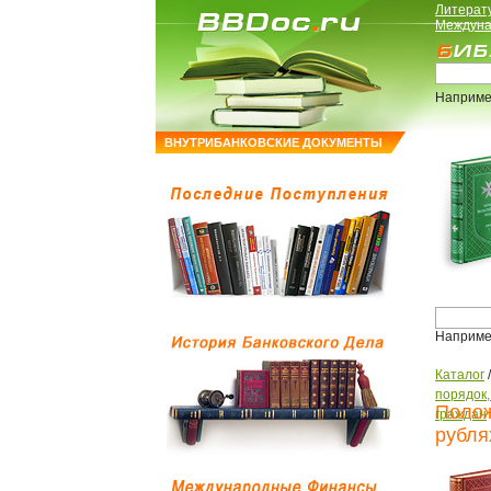
Литерат
Междуна
Наприме
ВНУТРИБАНКОВСКИЕ ДОКУМЕНТЫ
Наприме
Каталог
порядок
Полож
граждан
рубля