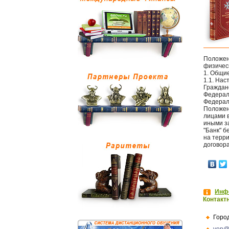
Положен
физичес
1. Общи
1.1. Нас
Граждан
Федерал
Федераль
Положен
лицами в
иными з
"Банк" 
на терр
договора
Инфо
Контакт
Горо