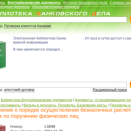
ура
Внутрибанковские документы
История банковского дела
Словарь те
родные финансы
Образовательные продукты
р,
Проверка клиентов банками
Электронная библиотека банка - 24 часа в сутки доступ к са
важной информации
В чем заключается определ...
р,
агентский договор
Расширенный поиск
/
Библиотека Внутрибанковских документов
/
Документы, устанавливающие пр
, регламенты
/
Вклады и депозиты. Переводы. Банковские карты.
/
Переводы и
ение о порядке осуществления безналичных расчет
х по поручению физических лиц
Номер:
1.6698