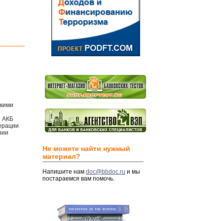
скими
е АКБ
дерации
нии
Не можете найти нужный
материал?
Напишите нам
doc@bbdoc.ru
и мы
постараемся вам помочь.