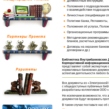
Должностные инструкции;
Положения о подразделениях
о взаимодействии подраздел
Личностные спецификации сп
Политики банка, Регламенты,
Положения об услугах, Полож
Организационные программы, 
Методические рекомендации и
бланков, расчетных документо
Договоры на оказание банков
договорам и др.)
Библиотека Внутрибанковских 
Корпоративной информационной
представляет собой экспертную 
нормативных банковских докумен
аспектам деятельности любого б
Все документы из «Электронной 
с общедоступных публичных библ
разработаны коллективом ООО «
Не исключаем возможности, что а
документов будут возражать про
В таком случае поставьте нас об