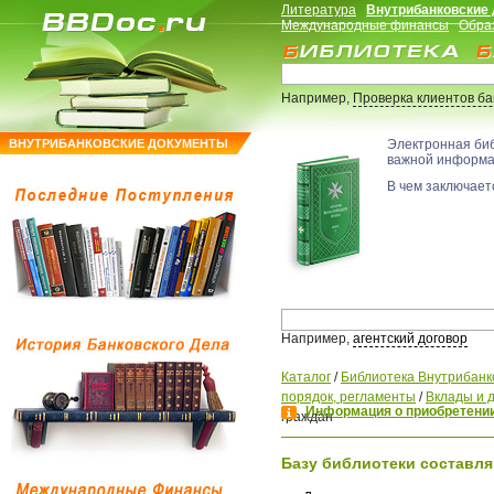
Литература
Внутрибанковские
Международные финансы
Обра
Например,
Проверка клиентов б
ВНУТРИБАНКОВСКИЕ ДОКУМЕНТЫ
Электронная би
важной информ
В чем заключаетс
Например,
агентский договор
Каталог
/
Библиотека Внутрибанк
порядок, регламенты
/
Вклады и 
Информация о приобретении
граждан
Базу библиотеки составля