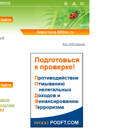
рминов
Новости на BBDoc.ru
мой
Все публикации
авила,
 платежи
ми