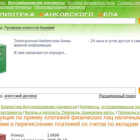
ура
Внутрибанковские документы
История банковского дела
Словарь те
родные финансы
Образовательные продукты
р,
Проверка клиентов банками
Электронная библиотека банка - 24 часа в сутки доступ к са
важной информации
В чем заключается определ...
р,
агентский договор
Расширенный поиск
/
Библиотека Внутрибанковских документов
/
Документы, устанавливающие пр
, регламенты
/
Вклады и депозиты. Переводы. Банковские карты.
/
Переводы и
укция по приему платежей физических лиц наличны
ами и перечислению платежей со счетов по вкладам
Номер:
1.6699