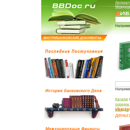
Литерат
Междуна
Наприме
ВНУТРИБАНКОВСКИЕ ДОКУМЕНТЫ
Наприме
Каталог
порядок
Инстр
граждан
деньг