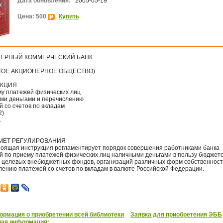
Дата обновления:
2005-05-19
Цена: 500
Купить
ЕРНЫЙ КОММЕРЧЕСКИЙ БАНК
ТОЕ АКЦИОНЕРНОЕ ОБЩЕСТВО)
УКЦИЯ
му платежей физических лиц
ми деньгами и перечислению
 со счетов по вкладам
2)
А
ДМЕТ РЕГУЛИРОВАНИЯ
стоящая инструкция регламентирует порядок совершения работниками банка
й по приему платежей физических лиц наличными деньгами в пользу бюджето
, целевых внебюджетных фондов, организаций различных форм собственност
лению платежей со счетов по вкладам в валюте Российской Федерации.
рмация о приобретении всей библиотеки
Заявка для приобретения ЭББ
ная информация: