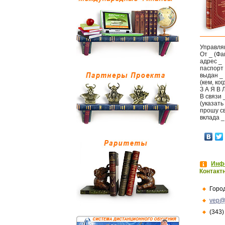
Управля
От _ (Фа
адрес _
паспорт 
выдан _
(кем, ког
З А Я В 
В связи 
(указать
прошу св
вклада _ 
Инфо
Контакт
Горо
vep@
(343)