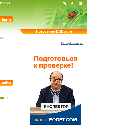
рминов
Новости на BBDoc.ru
мой
Все публикации
менты