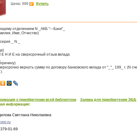
Цена: 500
Купить
ющему отделением N _АКБ "---Банк"_
милия, Имя, Отчество)
серия _ N _
да)
Л Е Н И Е на сверхсрочный отзыв вклада
_
 причину)
ерхсрочно вернуть сумму по договору банковского вклада от "_"_ 199_ г. (N сч
).
рмация о приобретении всей библиотеки
Заявка для приобретения ЭББ
ная информация:
дилова Светлана Николаевна
vep.ru
 379-01-69