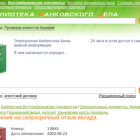
ура
Внутрибанковские документы
История банковского дела
Словарь те
родные финансы
Образовательные продукты
р,
Проверка клиентов банками
Электронная библиотека банка - 24 часа в сутки доступ к са
важной информации
В чем заключается определ...
р,
агентский договор
Расширенный поиск
/
Библиотека Внутрибанковских документов
/
Операционные документы. Доку
нта
/
Банковский вклад, депозит, банковские карты,переводы
ение на сверхсрочный отзыв вклада
Номер:
1.8841
Дата обновления:
2003-06-23