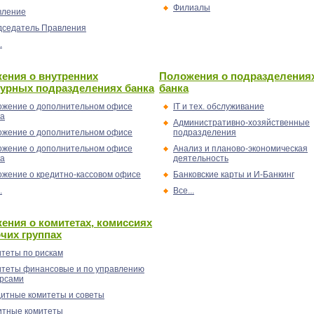
Филиалы
вление
дседатель Правления
.
ения о внутренних
Положения о подразделения
турных подразделениях банка
банка
жение о дополнительном офисе
IT и тех. обслуживание
ка
Административно-хозяйственные
жение о дополнительном офисе
подразделения
жение о дополнительном офисе
Анализ и планово-экономическая
ка
деятельность
жение о кредитно-кассовом офисе
Банковские карты и И-Банкинг
.
Все...
ения о комитетах, комиссиях
очих группах
теты по рискам
теты финансовые и по управлению
урсами
итные комитеты и советы
итные комитеты