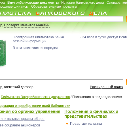
ура
Внутрибанковские документы
История банковского дела
Словарь те
родные финансы
Образовательные продукты
р,
Проверка клиентов банками
Электронная библиотека банка - 24 часа в сутки доступ к са
важной информации
В чем заключается определ...
р,
агентский договор
Расширенный поиск
/
Библиотека Внутрибанковских документов
/
Положения о подразделениях
рмация о приобретении всей библиотеки
ения об органах управления
Положения о филиалах и
представительствах
олнительные органы общее
Представительства
е собрание акционеров