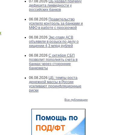
07.08.2026
ЦБ назвал причину
дефицита ликвидности у
российских банков
06.08.2026
Правительство
усилило контроль за банками и
МФО в работе с просрочкой
х
06.08.2026
Экс-главу АСВ
объявили в розыск по делу о
хищении 4,3 млрд рублей
06.08.2026
С октября СБП
позволит пополнять счета в
банках через сторонние
банкоматы
06.08.2026
ЦБ: темпы роста
денежной массы в России
усиливают проинфляционные
риски
Все публикации