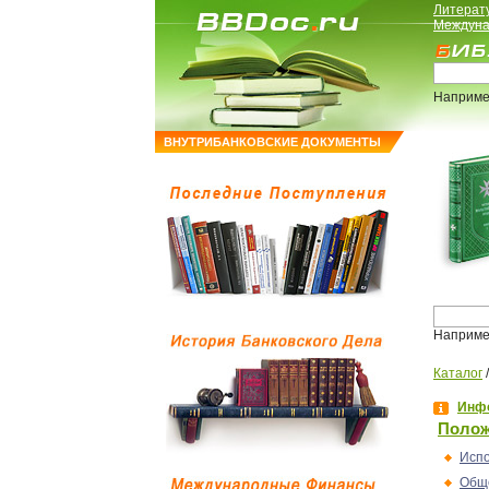
Литерат
Междуна
Наприме
ВНУТРИБАНКОВСКИЕ ДОКУМЕНТЫ
Наприме
Каталог
Инфо
Полож
Исп
Обще