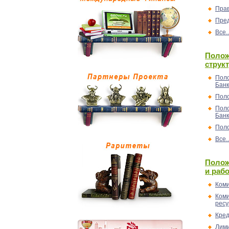
Пра
Пре
Все..
Полож
струк
Поло
Бан
Поло
Поло
Бан
Поло
Все..
Полож
и раб
Коми
Коми
рес
Кред
Лим