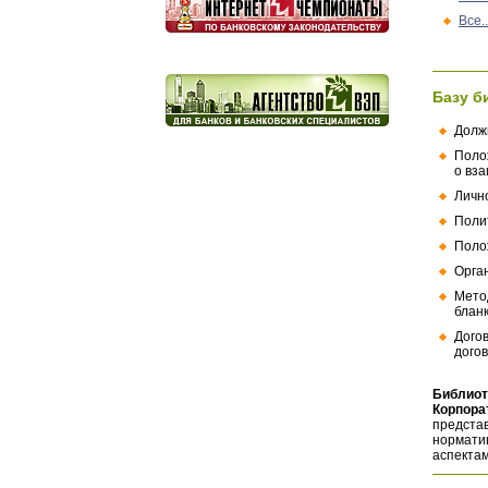
Все..
Базу б
Долж
Поло
о вз
Личн
Поли
Поло
Орга
Мето
бланк
Дого
догов
Библиот
Корпора
представ
норматив
аспектам