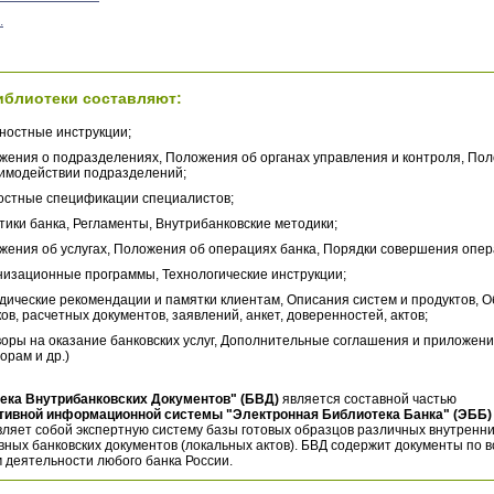
.
иблиотеки составляют:
ностные инструкции;
жения о подразделениях, Положения об органах управления и контроля, По
аимодействии подразделений;
остные спецификации специалистов;
тики банка, Регламенты, Внутрибанковские методики;
жения об услугах, Положения об операциях банка, Порядки совершения опер
низационные программы, Технологические инструкции;
дические рекомендации и памятки клиентам, Описания систем и продуктов, 
ов, расчетных документов, заявлений, анкет, доверенностей, актов;
воры на оказание банковских услуг, Дополнительные соглашения и приложени
орам и др.)
ека Внутрибанковских Документов" (БВД)
является составной частью
тивной информационной системы "Электронная Библиотека Банка" (ЭББ)
ляет собой экспертную систему базы готовых образцов различных внутренн
ных банковских документов (локальных актов). БВД содержит документы по 
 деятельности любого банка России.