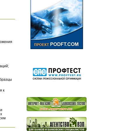
ложения
аций;
Образцы
я к
и
их
всем