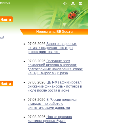
рминов
Новости на BBDoc.ru
мой
07.08.2026
Закон о цифровых
активах подписан: что ждет
рынок криптовалют
07.08.2026
Россияне всех
поколений активно выбирают
долгосрочные накопления: спрос
на ПДС вырос в 2,6 раза
07.08.2026
ЦБ РФ зафиксировал
снижение финансовых потоков в
июле после роста в июне
07.08.2026
В России появился
стандарт по работе с
синтетическими данными
07.08.2026
Новые правила
листинга ценных бумаг