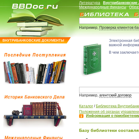
Литература
Внутрибанковские
Международные финансы
Обра
Например,
Проверка клиентов б
ВНУТРИБАНКОВСКИЕ ДОКУМЕНТЫ
Электронная би
важной информ
В чем заключаетс
Например,
агентский договор
Каталог
/
Библиотека Внутрибанк
Положения об органах управлен
Информация о приобретении
Базу библиотеки составля