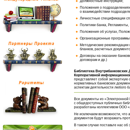
Должностные инструкции;
Положения о подразделениях
о взаимодействии подраздел
Личностные спецификации сп
Политики банка, Регламенты,
Положения об услугах, Полож
Организационные программы, 
Методические рекомендации и
бланков, расчетных документо
Договоры на оказание банков
договорам и др.)
Библиотека Внутрибанковских 
Корпоративной информационной
представляет собой экспертную 
нормативных банковских докумен
аспектам деятельности любого б
Все документы из «Электронной 
с общедоступных публичных библ
разработаны коллективом ООО «
Не исключаем возможности, что а
документов будут возражать про
В таком случае поставьте нас об