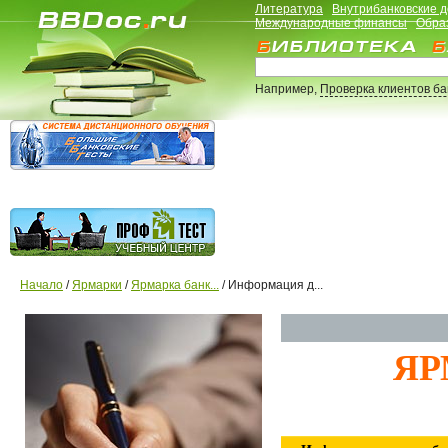
Литература
Внутрибанковские 
Международные финансы
Обра
Например,
Проверка клиентов б
Начало
/
Ярмарки
/
Ярмарка банк...
/ Информация д...
ЯР