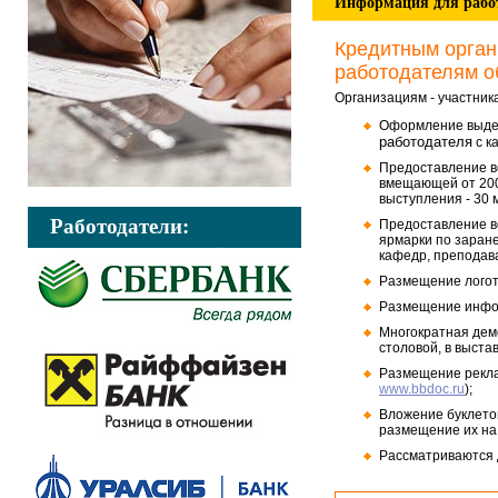
Информация для рабо
Кредитным орган
работодателям о
Организациям - участни
Оформление выдел
работодателя
с к
Предоставление в
вмещающей от 200
выступления - 30 
Работодатели:
Предоставление в
ярмарки по заране
кафедр, преподав
Размещение логот
Размещение инфо
Многократная дем
столовой, в выста
Размещение рекл
www.bbdoc.ru
);
Вложение буклетов
размещение их на
Рассматриваются