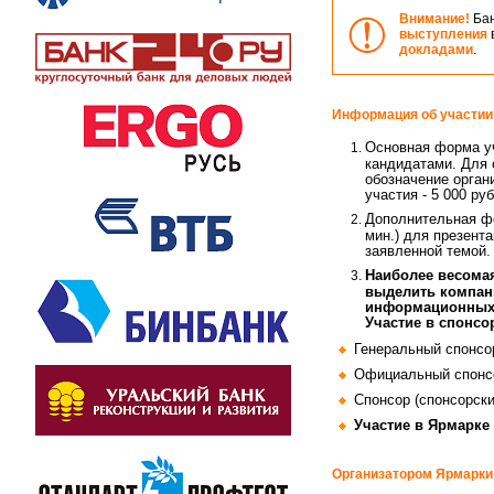
Внимание!
Ба
выступления
докладами
.
Информация об участии
Основная форма уч
кандидатами. Для 
обозначение орган
участия - 5 000 руб
Дополнительная фо
мин.) для презент
заявленной темой. 
Наиболее весомая
выделить компани
информационных с
Участие в спонсо
Генеральный спонсор
Официальный спонсор
Спонсор (спонсорски
Участие в Ярмарке
Организатором Ярмарки 