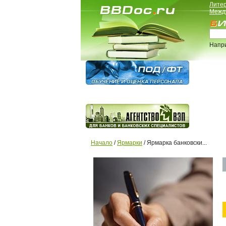
Лите
Межд
Напр
Начало
/
Ярмарки
/ Ярмарка банковски...