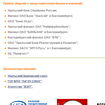
Прямое общение с представителями банков м компаний:
Уральский банк Сбербанка России;
Филиал ОАО Банк "Уралсиб" в Екатеринбурге;
ОАО "Банк 24.ру";
Уральский филиал ЗАО "Райффайзенбанк";
Филиал ОАО "БИНБАНК" в Екатеринбурге;
Екатерибургский филиал ОАО "ВТБ";
ОАО "Уральский Банк Реконструкции и Развития";
Филиал ЗАСО "ЭРГО Русь" в г. Екатеринбург;
УЦ "Профтест"
Организаторы ярмарки:
Уральский банковский союз;
ГОУ ВПО "УрГЭУ-СИНХ";
Агентство "ВЭП".