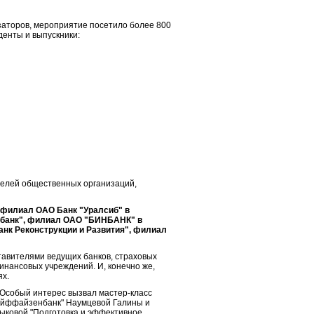
заторов, мероприятие посетило более 800
денты и
выпускники:
телей общественных организаций,
 филиал ОАО Банк "Уралсиб" в
нбанк", филиал ОАО "БИНБАНК" в
нк Реконструкции и Развития", ф
илиал
тавителями ведущих банков, страховых
инансовых учреждений. И, конечно же,
ях.
 Особый интерес вызвал мастер-класс
Райффайзенбанк"
Наумцевой Галины и
Зыковой
"Подготовка и эффективное