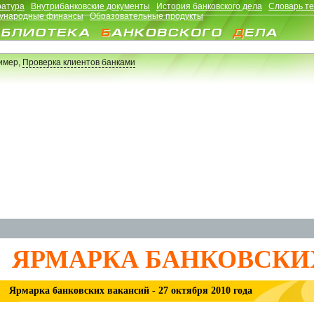
ратура
Внутрибанковские документы
История банковского дела
Словарь т
ународные финансы
Образовательные продукты
имер,
Проверка клиентов банками
ЯРМАРКА БАНКОВСКИ
Ярмарка банковских вакансий - 27 октября 2010 года