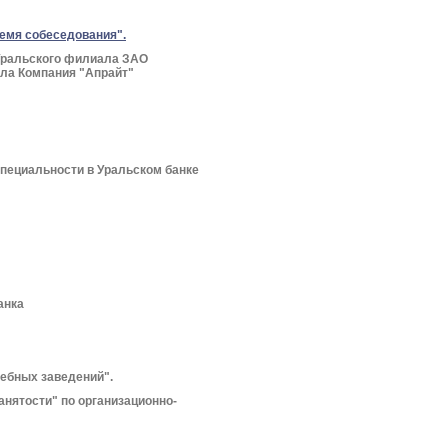
емя собеседования".
 Уральского филиала ЗАО
ала Компания "Апрайт"
пециальности в Уральском банке
анка
чебных заведений".
анятости" по организационно-