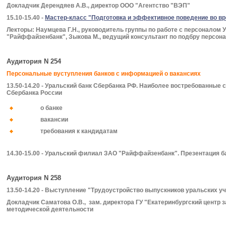
Докладчик Дерендяев А.В., директор ООО "Агентство "ВЭП"
15.10-15.40 -
Мастер-класс "Подготовка и эффективное поведение во вр
Лекторы: Наумцева Г.Н., руководитель группы по работе с персоналом
"Райффайзенбанк", Зыкова М., ведущий консультант по подбру персон
Аудитория N 254
Персональные вуступления банков с информацией о вакансиях
13.50-14.20 -
Уральский банк Сбербанка РФ. Наиболее востребованные с
Сбербанка России
о банке
вакансии
требования к кандидатам
14.30-15.00 - Уральский филиал ЗАО "Райффайзенбанк". Презентация б
Аудитория N 258
13.50-14.20 - Выступление "Трудоустройство выпускников уральских у
Докладчик Саматова О.В., зам. директора ГУ "Екатеринбургский центр з
методической деятельности