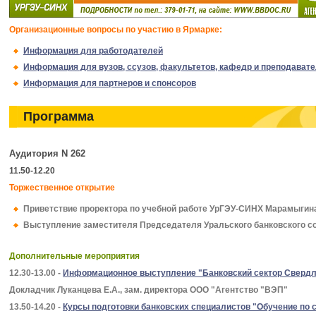
Организационные вопросы по участию в Ярмарке:
Информация для работодателей
Информация для вузов, ссузов, факультетов, кафедр и преподават
Информация для партнеров и спонсоров
Программа
Аудитория N 262
11.50-12.20
Торжественное открытие
Приветствие проректора по учебной работе УрГЭУ-СИНХ Марамыгина
Выступление заместителя Председателя Уральского банковского со
Дополнительные мероприятия
12.30-13.00 -
Информационное выступление "Банковский сектор Свердл
Докладчик Луканцева Е.А., зам. директора ООО "Агентство "ВЭП"
13.50-14.20 -
Курсы подготовки банковских специалистов "Обучение по