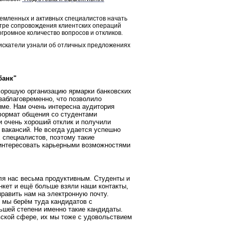
ремленных и активных специалистов начать
тре сопровождения клиентских операций
громное количество вопросов и откликов.
оискатели узнали об отличных предложениях
банк"
хорошую организацию ярмарки банковских
 заблаговременно, что позволило
име. Нам очень интересна аудитория
формат общения со студентами
и очень хороший отклик и получили
 вакансий. Не всегда удается успешно
 специалистов, поэтому такие
аинтересовать карьерными возможностями
для нас весьма продуктивным. Студенты и
нкет и ещё больше взяли наши контакты,
править нам на электронную почту.
у мы берём туда кандидатов с
ьшей степени именно такие кандидаты.
ской сфере, их мы тоже с удовольствием