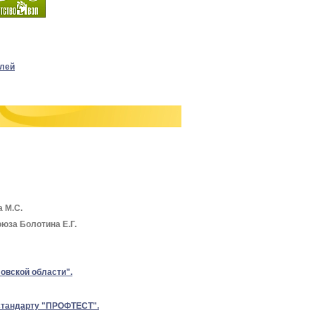
елей
 М.С.
юза Болотина Е.Г.
овской области".
 стандарту "ПРОФТЕСТ".