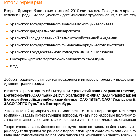
Итоги Ярмарки
Вторая Ярмарка банковских вакансий-2010 состоялась. По оценкам органи
человек. Среди них специалисты, уже имеющие трудовой опыт, а
также сту
Уральского государственного экономического университета
Уральского федерального университета
Уральской Государственной сельскохозяйственной Академии
Уральского государственного финансово-юридического института
Уральского Государственного колледжа им. И.И. Ползунова
Екатеринбургского торгово-экономического техникума
и т.д.
Доброй традицией становится поддержка и интерес к проекту у представи
Администрации города.
В качестве работодателей выступили:
Уральский банк Сбербанка России,
Екатеринбурге, ОАО "Банк 24.ру", Уральский филиал ЗАО "Райффайзе
Екатеринбурге, Екатерибургский филиал ОАО "ВТБ", ОАО "Уральский Ба
ЗАСО "ЭРГО Русь" в г. Екатеринбург.
У посетителей Ярмарки была возможность тет-а-тет переговорить с предс
компаний, задать интересующие вопросы, узнать про кадровую политику ф
заполнить анкеты, оставить свои резюме и узнать о предлагаемых ваканси
Теоретическая часть банковского форума также осталась не без внимания.
руководителя группы по работе с персоналом
Уральского филиала ЗАО "
ведущего консультанта по подбору персонала компании ?Апрайт? Марии 