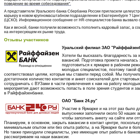
поведение во время собеседования".
А представители
Уральского банка Сбербанка России пригласили целеуст
карьеру в новом крупномасштабном подразделении в Екатеринбурге ? Цен
(ЦСКО). Информационное сообщение от
HR
-специалистов банка вызвало о
Как и весной, банки получили возможность пополнить кадровый запас, а с
на интересующем их рынке труда.
Отзывы участников
Уральский филиал ЗАО "Райффайзен
Хотели бы высказать благодарность за 
вакансий. Подготовка проекта началась
подготовиться к ярмарке в рабочем реж
молодых специалистов, поэтому такой 
соответствовал целям, которые мы ставили перед собой. Мы получил
достаточное количество контактов и анкет соискателей для стартовых
сотрудничать с ВУЗами в части привлечения к нам на работу молодых
мероприятия дают возможность попасть в поле зрения студентов и з
в Райффайзенбанке.
ОАО "Банк 24.ру"
Участие в Ярмарке и на этот раз было 
выпускники заполнили около 50 наших а
чтобы заполнить анкету на сайте или от
Планируем, в основном, закрыть вакансии в контакт центре, поскольк
минимальным опытом или без опыта работы, а на Ярмарке были в бол
Но также приходили специалисты, уже имеющие опыт работы в банков
рассматриваем на наши вакансии.