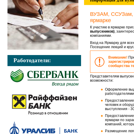
Информация для вузов,
ВУЗАМ, ССУЗам, 
ярмарке
К участию в ярмарке пр
выпускников)
, заинтере
компаниями.
Вход на Ярмарку для всех
Посещение лекций и круг
Внимание!
Пре
Работодатели:
зарегистриро
сообщества т
Представителям выпускн
возможности:
Оформление выде
работодателями.
Предоставление 
человек и обор
выступления - 30
Предоставление 
ярмарки по зара
компаний, котор
Размещение лог