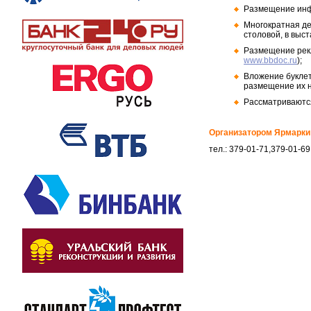
Размещение инф
Многократная де
столовой, в выс
Размещение рек
www.bbdoc.ru
);
Вложение буклет
размещение их н
Рассматриваютс
Организатором Ярмарки 
тел.: 379-01-71,379-01-69