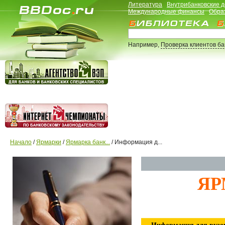
Литература
Внутрибанковские 
Международные финансы
Обра
Например,
Проверка клиентов б
Начало
/
Ярмарки
/
Ярмарка банк...
/ Информация д...
ЯР