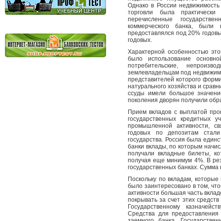
Однако в России недвижимость
торговли была практически
перечисленные государстве
коммерческого банка, были
предоставлялся под 20% годовы
годовых.
Характерной особенностью это
было использование основн
потребительские, непроизв
землевладельцам под недвижимо
представителей которого форми
натурального хозяйства и срав
ссуды имели большое значение
поколения дворян получили обр
Прием вкладов с выплатой про
государственных кредитных у
промышленной активности, св
годовых по депозитам стали
государства. Россия была един
банки вклады, по которым начи
получали вкладные билеты, ко
получая еще минимум 4%. В рез
государственных банках. Сумма в
Поскольку по вкладам, которые
было заинтересовано в том, чт
активности большая часть вклад
покрывать за счет этих средст
Государственному казначейст
Средства для предоставления 
заемного банка, Государстве