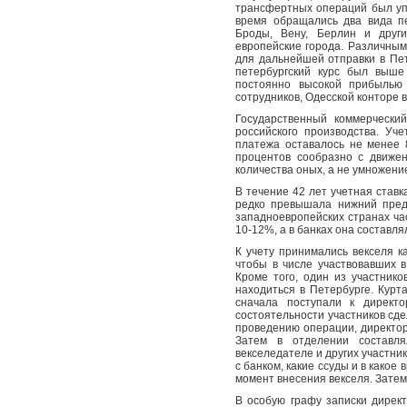
трансфертных операций был уп
время обращались два вида п
Броды, Вену, Берлин и друг
европейские города. Различным
для дальнейшей отправки в Пет
петербургский курс был выше
постоянно высокой прибылью
сотрудников, Одесской конторе в
Государственный коммерчески
российского производства. Уч
платежа оставалось не менее 
процентов сообразно с движе
количества оных, а не умножени
В течение 42 лет учетная ставка
редко превышала нижний пред
западноевропейских странах ча
10-12%, а в банках она составля
К учету принимались векселя ка
чтобы в числе участвовавших 
Кроме того, один из участник
находиться в Петербурге. Курт
сначала поступали к директ
состоятельности участников сде
проведению операции, директор
Затем в отделении составля
векселедателе и других участник
с банком, какие ссуды и в какое 
момент внесения векселя. Затем
В особую графу записки дирек