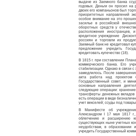
выдаче из Заемного банка ссу
годовых. Деньги он просил на 
двоих его компаньонов был торг
приоритетных направлений эк
особое внимание на это проше
засилье в российской внешне
оборотных средств у отечеств
расположения иностранцев, и
кредитное учреждение
Дисконт
россиян и торговли их продук
Заемный банк не кредитовал ку
предложение учредить Госу
кредитовать купечество (18).
В 1815 г. при составлении План
коммерческого банка. Его уч
стабилизации. Однако в связи с
замедлилось. После завершения
акта работа над проектом 
Государственный совет, и мин
основные направления деятел
следующие операции: хранение 
трансферты денежных вкладов п
есть операции в виде безналичн
учет векселей; ссуды под товары
В Манифесте об учреждении 
Александром I 17 мая 1817 г.
облегчению и расширению к
существующих ныне учетных кон
неудобствам, в образовании 
учредить Государственный комм