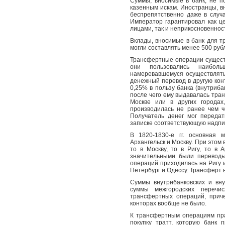
Суммы, вносимые в банк, не по
казенным искам. Иностранцы, в
беспрепятственно даже в случ
Император гарантировал как ц
лицами, так и неприкосновеннос
Вклады, вносимые в банк для т
могли составлять менее 500 руб
Трансфертные операции сущест
они пользовались наиболь
намеревавшемуся осуществлять
денежный перевод в другую кон
0,25% в пользу банка (внутриб
после чего ему выдавалась тра
Москве или в других городах
производилась не ранее чем ч
Получатель денег мог передат
записке соответствующую надпи
В 1820-1830-е гг. основная 
Архангельск и Москву. При этом
то в Москву, то в Ригу, то в 
значительными были переводы 
операций приходилась на Ригу 
Петербург и Одессу. Трансферт 
Суммы внутрибанковских и вн
суммы межгородских перечи
трансфертных операций, прич
конторах вообще не было.
К трансфертным операциям пра
покупку тратт, которую банк 