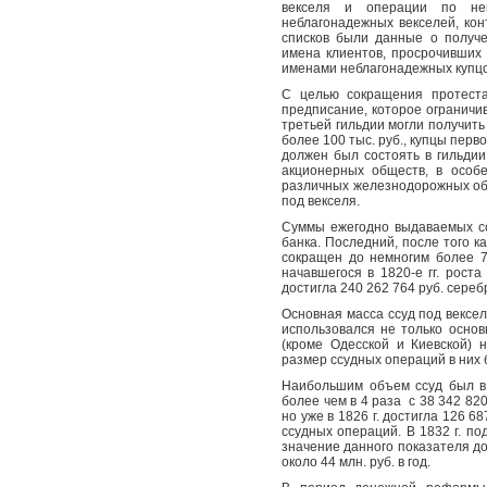
векселя и операции по нем
неблагонадежных векселей, ко
списков были данные о получе
имена клиентов, просрочивших 
именами неблагонадежных купцов
С целью сокращения протеста
предписание, которое ограничив
третьей гильдии могли получить
более 100 тыс. руб., купцы перв
должен был состоять в гильдии
акционерных обществ, в особ
различных железнодорожных об
под векселя.
Суммы ежегодно выдаваемых сс
банка. Последний, после того ка
сокращен до немногим более 7 
начавшегося в 1820-е гг. рост
достигла 240 262 764 руб. сереб
Основная масса ссуд под вексел
использовался не только основ
(кроме Одесской и Киевской) 
размер ссудных операций в них
Наибольшим объем ссуд был в 
более чем в 4 раза
с 38 342 820
но уже в 1826 г. достигла 126 6
ссудных операций. В 1832 г. под
значение данного показателя до
около 44 млн. руб. в год.