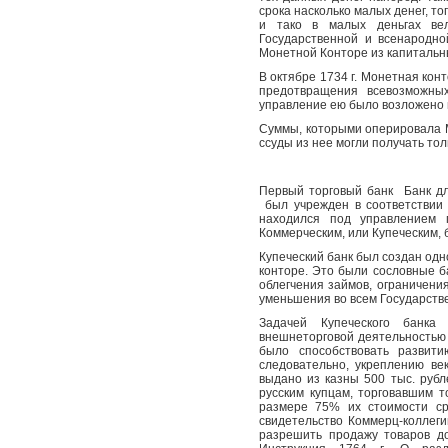
срока насколько малых денег, то
и тако в малых деньгах ве
Государственной и всенародно
Монетной Конторе из капитальны
В октябре 1734 г. Монетная ко
предотвращения всевозможны
управление ею было возложено н
Суммы, которыми оперировала 
ссуды из нее могли получать то
Первый торговый банк
Банк д
был учрежден в соответствии
находился под управлением п
Коммерческим, или Купеческим, 
Купеческий банк был создан од
конторе. Это были сословные б
облегчения займов, ограничени
уменьшения во всем Государстве
Задачей Купеческого банка 
внешнеторговой деятельностью 
было способствовать развити
следовательно, укреплению ве
выдано из казны 500 тыс. рубл
русским купцам, торговавшим т
размере 75% их стоимости ср
свидетельство Коммерц-коллеги
разрешить продажу товаров до