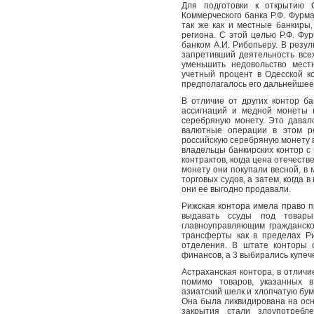
Для подготовки к открытию 
Коммерческого банка Р.Ф. Фурм
так же как и местные банкиры
региона. С этой целью Р.Ф. Ф
банком А.И. Рибопьеру. В резул
запретивший деятельность все
уменьшить недовольство мест
учетный процент в Одесской к
предполагалось его дальнейшее
В отличие от других контор б
ассигнаций и медной монеты 
серебряную монету. Это давал
валютные операции в этом р
российскую серебряную монету в
владельцы банкирских контор с
контрактов, когда цена отечест
монету они покупали весной, в
торговых судов, а затем, когда 
они ее выгодно продавали.
Рижская контора имела право п
выдавать ссуды под товары
главноуправляющим гражданско
трансферты как в пределах Ри
отделения. В штате конторы 
финансов, а 3 выбирались купеч
Астраханская контора, в отличие
помимо товаров, указанных в
азиатский шелк и хлопчатую бум
Она была ликвидирована на осн
закрытия стали злоупотребл