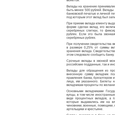
монетой.
Вклады на хранение принимались
быть менее 500 рублей. Вклады
банковской печатью и личной пе
под которым этот вклад был запи
При приеме вклада клиенту выдав
форме сделан вклад, его велич
серебряных слитках, то фикси
рублях. Если это была звонка
серебряных рублях.
При получении свидетельства в
в размере 0,25% от суммы вк
хранения вклада. Свидетельства
этом следовало сообщить банку.
Срочные вклады в звонкой мон
российские подданные, так и ин
Вклады для обращения из про
внесенную сумму вкладчик п
правления банка, бухгалтером и
лица, им указанного. Билеты 
вкладчикам проценты по желанию
Основными вкладчиками Госуд
купцы, в том числе иностранны
виде процентных вкладов, а 
которые выдавались им на вл
чиновники, военные, помещики, 
артельщики и крестьяне.