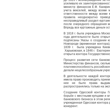
усиливало их заинтересованность
министр финансов Е.Ф. Канкри
учета векселей, между всеми 
ответственности между всеми 
правила неоднократно прив
несправедливый раздел куртажн
после очередного обращения м
Впредь все куртажные деньги ос
В 1818 г. была учреждена Моско
года деятельности было открыт
подписаны Указы о создании ко
Новгороде (временная контора),
1839 г.
была учреждена Киевс
Харьковская, в 1846 г.
Екатерин
открыта контора Государственно
Процесс развития сети банков
Министерства финансов, скольк
платежеспособность российског
делали нецелесообразным учреж
В деятельности каждой контор
имела право производить прием 
нее не было права выдава
распространялись только на экс
Создание Одесской конторы Го
борьбе с местными купцами и в
банковского бизнеса в этом рег
учрежденная Одесская контора
конкурент.