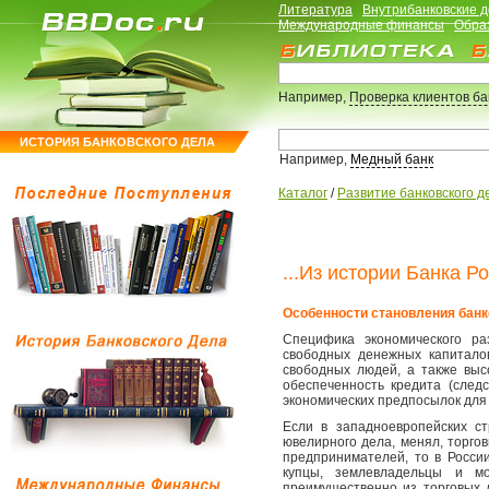
Литература
Внутрибанковские 
Международные финансы
Обра
Например,
Проверка клиентов б
ИСТОРИЯ БАНКОВСКОГО ДЕЛА
Например,
Медный банк
Каталог
/
Развитие банковского д
...Из истории Банка Р
Особенности становления банко
Специфика экономического ра
свободных денежных капитало
свободных людей, а также выс
обеспеченность кредита (след
экономических предпосылок для 
Если в западноевропейских с
ювелирного дела, менял, торго
предпринимателей, то в Росси
купцы, землевладельцы и мо
преимущественно из торговых 