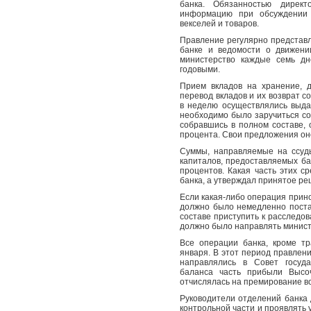
банка. Обязанностью директ
информацию при обсуждении 
векселей и товаров.
Правление регулярно представл
банке и ведомости о движени
министерство каждые семь д
годовыми.
Прием вкладов на хранение, 
перевод вкладов и их возврат 
в неделю осуществлялись выда
необходимо было заручиться со
собравшись в полном составе,
процента. Свои предложения он
Суммы, направляемые на ссуды
капиталов, предоставляемых ба
процентов. Какая часть этих с
банка, а утверждал принятое р
Если какая-либо операция прин
должно было немедленно поста
составе приступить к расследо
должно было направлять минист
Все операции банка, кроме т
января. В этот период правлен
направлялись в Совет госуда
баланса часть прибыли Высо
отчислялась на премирование в
Руководители отделений банка
контрольной части и проявлять