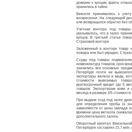
доверие к купцам, факты отказ
хранились в тайне.
Векселя принимались к учет
воскресенья. На следующий ден
или возвращался обратно без о
Учетная контора под товары
указывалось, что в залог прин
купцов. В третьей статье гово
Страховой конторе.
Заложенный в конторе товар н
пожара или был украден, Страхо
Ссуды под товары подвергалис
номенклатура товаров, срок кре
значились все основные предме
Петербург почти не вывозилс
экспортеры железа и меди, ко
стоимости вывозимых товар
краткосрочный кредит (до 6 ме
товаров. Экспортерам кожи и 
месяца в размере 3/5 стоимости
При выдаче ссуд под залог дра
для определения пробы (а зн
зависимости от цены заклада на
времени цена металла снижалас
дополнительного залога.
Оборотный капитал Вексельной
Петербурге составлял 15,7 млн. 