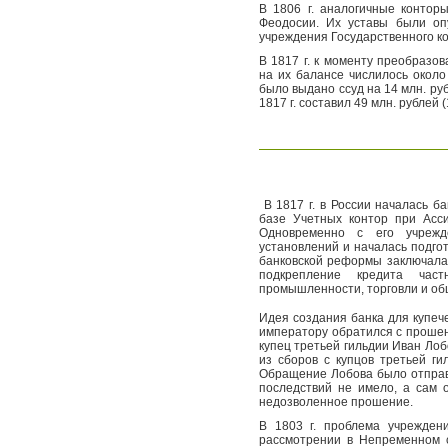
В 1806 г. аналогичные контор
Феодосии. Их уставы были оп
учреждения Государственного ко
В 1817 г. к моменту преобразо
на их балансе числилось около
было выдано ссуд на 14 млн. ру
1817 г. составил 49 млн. рублей (
В 1817 г. в России началась б
базе Учетных контор при Асси
Одновременно с его учрежд
установлений и началась подго
банковской реформы заключалас
подкрепление кредита част
промышленности, торговли и обще
Идея создания банка для купечес
императору обратился с прошен
купец третьей гильдии Иван Лоб
из сборов с купцов третьей ги
Обращение Лобова было отправ
последствий не имело, а сам 
недозволенное прошение.
В 1803 г. проблема учрежден
рассмотрении в Непременном 