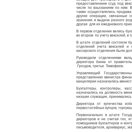
предоставлением ссуд под векс
числе по взысканиям по ним. 
также осуществлялись продажа
другие операции, связанные с
хранение и выдача разного род
другая
для их ежедневного прие
В первом отделении велись бухг
во втором
по учету векселей, в 
В штате отделений состояли бу
отделений учета векселей и 
кассирского отделения были дол
Руководили отделениями вкла
директора банка от правитель
Гроздов, третье
Тимофеев.
Управляющий Государственн
представлению министра финанс
канцелярии назначались минист
Бухгалтеры, контролеры, кас
назначались на должность мини
низшие служащие, принимались 
Директора от купечества из
первостатейных купцов, торгующ
Первоначально в штате Госуд
директоров и не считая тех, к
помощников бухгалтеров и контр
письмоводителя, архивариус, экз