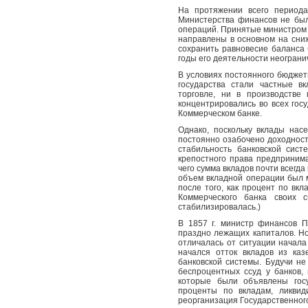
На протяжении всего периода
Министерства финансов не был
операций. Принятые министром 
направлены в основном на сниж
сохранить равновесие баланса 
годы его деятельности неограни
В условиях постоянного бюджет
государства стали частные в
торговле, ни в производстве
концентрировались во всех гос
Коммерческом банке.
Однако, поскольку вклады нас
постоянно озабочено доходность
стабильность банковской сист
крепостного права предпринима
чего сумма вкладов почти всегда
объем вкладной операции был ме
после того, как процент по вк
Коммерческого банка своих 
стабилизировалась.)
В 1857 г. министр финансов 
праздно лежащих капиталов. Но 
отличалась от ситуации начала
начался отток вкладов из ка
банковской системы. Будучи не
беспроцентных ссуд у банков,
которые были объявлены гос
проценты по вкладам, ликвид
реорганизация Государственного