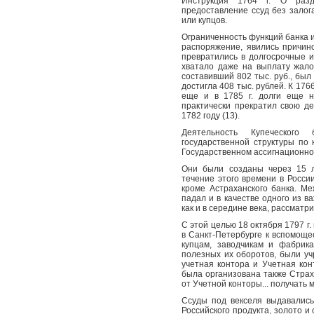
Инструкция 1764 г. О разд
предоставление ссуд без залог
или купцов.
Ограниченность функций банка 
распоряжение, явились причин
превратились в долгосрочные и
хватало даже на выплату жалов
составивший 802 тыс. руб., бы
достигла 408 тыс. рублей. К 17
еще и в 1785 г. долги еще н
практически прекратил свою д
1782 году (13).
Деятельность Купеческого 
государственной структуры по
Государственном ассигнационно
Они были созданы через 15 л
течение этого времени в Росси
кроме Астраханского банка. Ме
падал и в качестве одного из 
как и в середине века, рассматр
С этой целью 18 октября 1797 г.
в Санкт-Петербурге к вспомощ
купцам, заводчикам и фабрик
полезных их оборотов, были у
учетная контора и Учетная кон
была организована также Страх
от Учетной конторы... получать м
Ссуды под векселя выдавались
Российского продукта, золото и