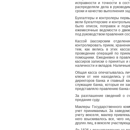
исправности и точности в сос
распределяли дела в руководи
сроки и качество выполнения за
Бухгалтеры и контролеры первы
вели бухгалтерские и контрольны
было описок, поправок и подч
ежемесячные ведомости о движ
под руководством правления сос
Кассой (кассирским отделен
контролировать прием, хранени
тем, как велись в этих касс
проведение операций по прием
помощники. Ежедневно в правл
кассиров записки о принятых и 
наличности и вкладов. Наличные
Общая касса опечатывалась ли
ключи от нее находились у г
директоров банка и главный к
служащие банка, которые ее за
представляло правлению банка о
За разглашение сведений о с
предание суду.
Маклеры Государственного комм
учет принимаемых. За заведом
учету векселя, маклер привлека
него взыскивалось все, чего 
других лиц, в векселе участвующ
До 1826 г. вознаграждение за п