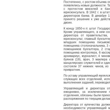
Постепенно, с ростом объема о
появлялись новые должности. Так
с протестом векселей и бан
юрисконсульта. В 1842 г. в шт
директоров банка. В декабре 
принято решение к уже дейст
двоих.
К концу 1850-х гг. штат Государ
Кроме управляющего, в нем со
директора от правительства,
юрисконсульт, главный бухгалт
младших помощника письмово
помощника столоначальника, 3 
помощников бухгалтера, 2 ст
помощника контролера, 6 касси
архивариус, журналист, 4 чино
буянов (19), врач, 3 маклера
канцелярских служителей и оди
состояли 37 нижних чинов, из 
привратник.
По уставу управляющий являлся
служащих всех отделений, исп
выполнения заданий, переводил 
Управляющий и директора от
ежедневно, за исключением 
отделения, обязаны были прихо
распоряжения по текущим делам
Директора от купечества долж
необходимости управляющий м