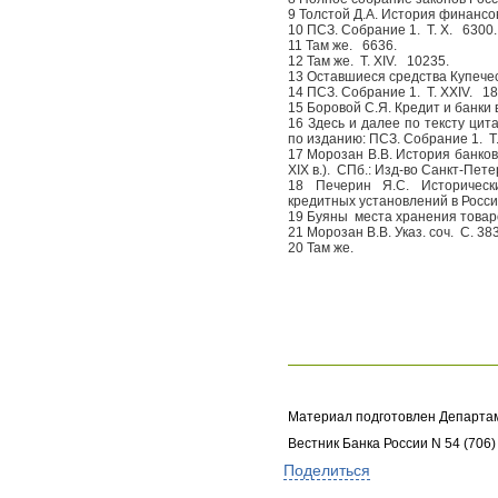
9 Толстой Д.А. История финанс
10 ПСЗ. Собрание 1.
Т. X.
6300.
11 Там же.
6636.
12 Там же.
Т. XIV.
10235.
13 Оставшиеся средства Купечес
14 ПСЗ. Собрание 1.
Т. XXIV.
18
15 Боровой С.Я. Кредит и банки 
16 Здесь и далее по тексту цит
по изданию: ПСЗ. Собрание 1.
Т
17 Морозан В.В. История банков
XIX в.).
СПб.: Изд-во Санкт-Пете
18 Печерин Я.С. Историческ
кредитных установлений в Росс
19 Буяны
места хранения товар
21 Морозан В.В. Указ. соч.
С. 38
20 Там же.
Материал подготовлен Департа
Вестник Банка России N 54 (706)
Поделиться