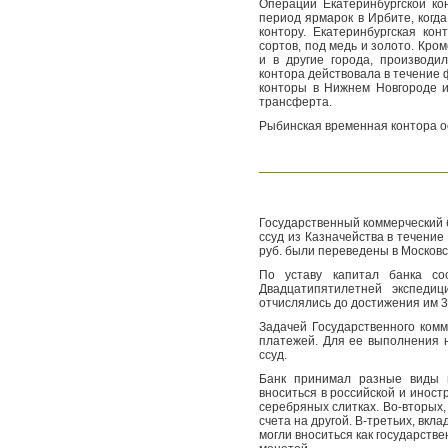
Операции Екатеринбургской ко
период ярмарок в Ирбите, когд
контору. Екатеринбургская ко
сортов, под медь и золото. Кро
и в другие города, производи
контора действовала в течение 
конторы в Нижнем Новгороде и
трансферта.
Рыбинская временная контора о
Государственный коммерческий б
ссуд из Казначейства в течение 
руб. были переведены в Московс
По уставу капитал банка со
Двадцатипятилетней экспеди
отчислялись до достижения им 3
Задачей Государственного комм
платежей. Для ее выполнения 
ссуд.
Банк принимал разные виды в
вноситься в российской и иност
серебряных слитках. Во-вторых,
счета на другой. В-третьих, вкл
могли вноситься как государств