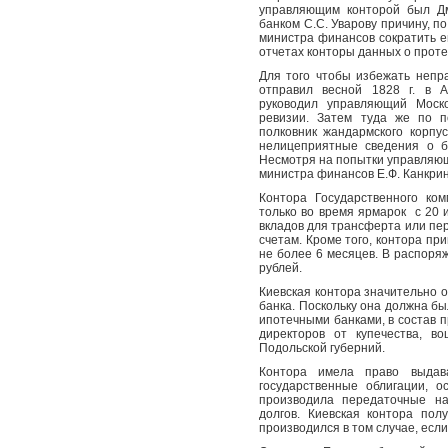
управляющим конторой был Дм
банком С.С. Уварову причину, п
министра финансов сократить ег
отчетах конторы данных о проте
Для того чтобы избежать непр
отправил весной 1828 г. в А
руководил управляющий Моско
ревизии. Затем туда же по п
полковник жандармского корпу
нелицеприятные сведения о б
Несмотря на попытки управляющ
министра финансов Е.Ф. Канкри
Контора Государственного ко
только во время ярмарок
с 20 
вкладов для трансферта или пер
счетам. Кроме того, контора при
не более 6 месяцев. В распоря
рублей.
Киевская контора значительно о
банка. Поскольку она должна б
ипотечными банками, в состав п
директоров от купечества, в
Подольской губерний.
Контора имела право выдав
государственные облигации, 
производила передаточные на
долгов. Киевская контора пол
производился в том случае, если