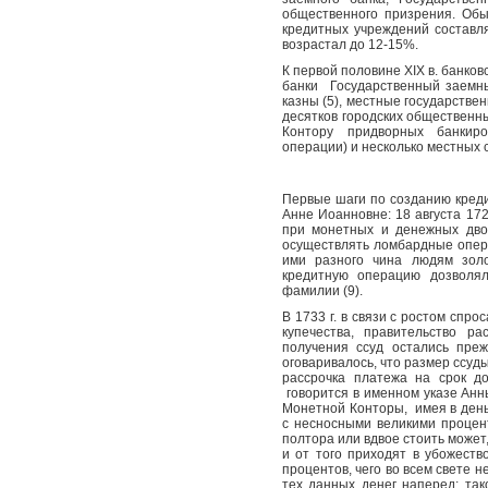
общественного призрения. Обы
кредитных учреждений составля
возрастал до 12-15%.
К первой половине XIX в. банко
банки
Государственный заемн
казны (5), местные государстве
десятков городских общественных
Контору придворных банкиро
операции) и несколько местных 
Первые шаги по созданию кред
Анне Иоанновне: 18 августа 172
при монетных и денежных двор
осуществлять ломбардные опер
ими разного чина людям золо
кредитную операцию дозволя
фамилии (9).
В 1733 г. в связи с ростом спро
купечества, правительство р
получения ссуд остались пре
оговаривалось, что размер ссуды
рассрочка платежа на срок д
говорится в именном указе Анн
Монетной Конторы,
имея в ден
с несносными великими процент
полтора или вдвое стоить может
и от того приходят в убожеств
процентов, чего во всем свете н
тех данных денег наперед: так