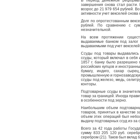
В период денежной реформы 
завершения снова стал расти. В
возрос до 21 979 654 рублей. В
активности учет векселей снова с
Долг по опротестованным векс
рублей. По сравнению с су
незначительной.
На всем протяжении существ
выдаваемые банком под залог 
выдаваемыми под учет векселей.
Ссуды под товары выдавались 
ссуды, который включал в себя 
1857 г. банку было разрешено 
российских купцов и иностранных
бумагу, индиго, сахар сыре
промышленную и горнозаводскую
ссуды под железо, медь, селитр
конторы.
Подтоварные ссуды в значитель
товар за границей. Иногда прав
в особенности под зерно.
Наибольшим объем подтоварных
товаров, принятых в качестве з
объем этих операций был небо
выдачу подтоварных ссуд из-за о
Всего за 42 года работы Госу
сумму 833 205 120 руб. сереб
серебром (21). Таков был вклад 