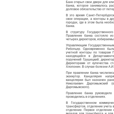
Банк открыл свои двери для клие
банка, которое занималось ра
долговое обязательство от пете
В это время Санкт-Петербургс
свои операции, а конторы в др
городах, где в этом была необ
банка.
В структуру Государственног
Правление банка состояло из
четырех директоров, избираемых
Управляющим Государственным
Рибопьер. Одновременно были
учетной конторы по товарам Г
находящийся в Департамент
поручений Грушецкий; директо
Директорами от купечества с
Хлопонин. В случае болезни А.И
При правлении банка числились
экзекутор. Канцелярия нап
канцелярии был назначен ран
Николаевич Даргомыжский (о
Даргомыжского).
Правление банка руководило
проводились в отделениях.
В Государственном коммерч
трансфертов, отделение учета в
отделение. Первое отделение 
вкладов для трансферта и для