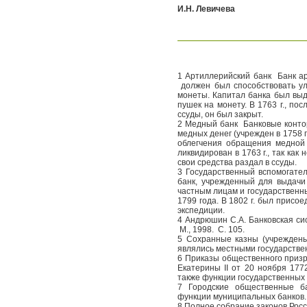
И.Н. Левичева
1 Артиллерийский банк
Банк а
должен был способствовать у
монеты. Капитал банка был выд
пушек на монету. В 1763 г., пос
ссуды, он был закрыт.
2 Медный банк
Банковые конто
медных денег (учрежден в 1758 г
облегчения обращения медной
ликвидирован в 1763 г., так как
свои средства раздал в ссуды.
3 Государственный вспомогател
банк, учрежденный для выдачи
частным лицам и государственн
1799 года. В 1802 г. был прис
экспедиции.
4 Андрюшин С.А. Банковская си
М., 1998.
С. 105.
5 Сохранные казны (учреждены
являлись местными государств
6 Приказы общественного призр
Екатерины II от 20 ноября 177
также функции государственных 
7 Городские общественные 
функции муниципальных банков.
8 Полное собрание законов Рос