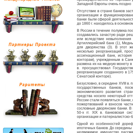
Западной Европы очень поздно
Отсутствие в стране банков зас
организации и функционировани
банки были сферой деятельност
до 1860 г. находилось в основном
В России в течение полувека по
создавались зачастую ради ре
или вследствие невыполнения 
Артиллерийский банк (1), Медн
для дворянства (3). В этот 
несколько реорганизаций, про
ассигнационный банк, история
конторам), учрежденным в Сан
размена их на медную монету в 17
в. просуществовал Государст
реорганизации созданного в 17
Сенатской конторе).
Безусловно, в середине XVIII в
государственных банков, по
экономического развития стр
средства носило некоторый отт
России стали появляться банки
пожертвований и взносов част
сословные дворянские банки. В
50-х гг. XIX в. банковская с
организации и патерналистско-б
Одной из особенностей дореф
ипотечных банков. До середины X
недвижимое имущество рассма