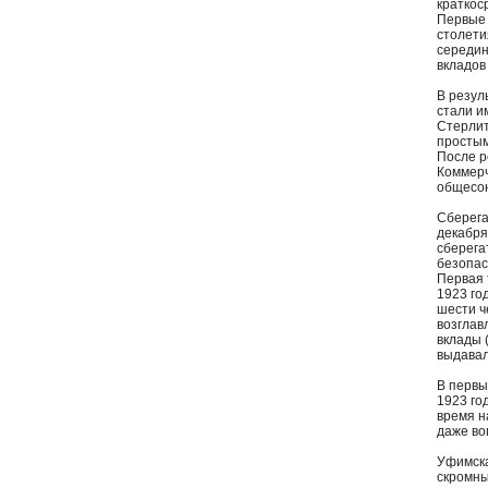
краткос
Первые 
столети
середин
вкладов
В резул
стали и
Стерлит
простым
После р
Коммерч
общесою
Сберега
декабря
сберега
безопас
Первая 
1923 го
шести ч
возглав
вклады 
выдавал
В первы
1923 го
время н
даже во
Уфимска
скромны