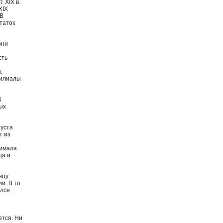
 XIX в.
XIX
 В
таток
они
сть
.
филиалы
6
ых
густа
т из
нимала
ца и
нцу
и. В то
ался
ется. Ни