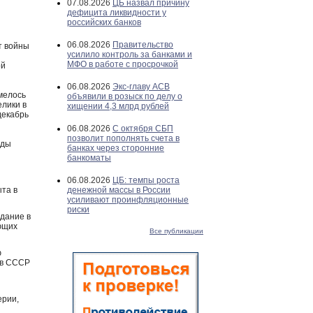
07.08.2026
ЦБ назвал причину
дефицита ликвидности у
российских банков
06.08.2026
Правительство
т войны
усилило контроль за банками и
МФО в работе с просрочкой
ой
06.08.2026
Экс-главу АСВ
имелось
объявили в розыск по делу о
елики в
хищении 4,3 млрд рублей
декабрь
06.08.2026
С октября СБП
позволит пополнять счета в
оды
банках через сторонние
банкоматы
06.08.2026
ЦБ: темпы роста
та в
денежной массы в России
усиливают проинфляционные
риски
здание в
ующих
Все публикации
ю
ов СССР
ерии,