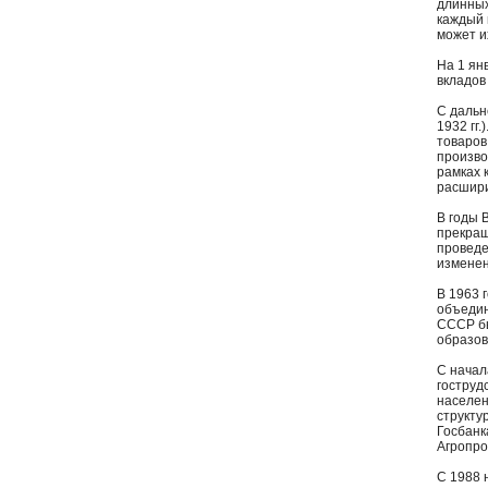
длинных
каждый 
может и
На 1 ян
вкладов
С дальн
1932 гг
товаров
произво
рамках 
расшири
В годы 
прекращ
проведе
изменен
В 1963 
объедин
СССР бы
образов
С начал
гоструд
населен
структу
Госбанк
Агропро
С 1988 