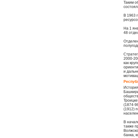
Таким о
состоял
В 1963 
ресурсо
На 1 ян
48 отде
Отделен
полугод
Стратег
2000-20
как кру
ориенти
и дальн
мотивац
Респуб
История
Башкири
обществ
Троицке
(1874-9
(1912) 
населен
В начал
также п
Волжско
банка, 