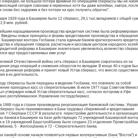
 очередей, ни большой потери времени по операциям сберкассы мы не набл
вносящий сегодня совзнаки в червонных хотя бы даже копейках, завтра, посл
х снова без задержки и без потери на курс получить обратно".
варя 1929 года в Башкирии было 12 сберкасс, 29,1 тыс.вкладчиков с общей су
 2,9 млн. рублей.
ейшим наращиванием производства кредитная система была реформирована
.). Введены новые принципы и формы кредитования производства и обращени
. Башкирская контора Госбанка стала единым банком краткосрочного кредит
дства и обращения товаров, расчетным и кассовым центром народного хозяй
кредитной реформы в Башкирии значительно увеличилось количество сберкас
лся круг предоставляемых ими услуг.
Великой Отечественной войны сеть сберкасс в Башкирии сократилась из-за
ения ряда операций и снижения оборотов по вкладам. В конце 40-х годов бы
на денежная реформа и принят новый Устав сберкасс, что внесло существе
ия в их деятельность.
году сберкассы были переданы в ведение Госбанка, что повлекло за собой
ение приходных касс со сберегательными. В июле 1977 года Советом Минис
л утвержден новый Устав сберегательных касс, согласно которому в Уфе
ано республиканское Управление гострудсберкасс.
а 1988 года в стране произведена реорганизация банковской системы. Управ
сберкасс было переименовано в Банк трудовых сбережений и кредитования
ия ? Сбербанк СССР. В результате перестройки деятельности и организаци
ры банков в Башкирии на базе действующих 72 учреждений Башкирской конт
а и 19 учреждений Башстройбанка было создано 23 отделения Промстройбанк
мбанка, 5 - Жилсоцбанка и 72 - Сберегательного банка.
на паевой основе начали появляться первые кооперативные (банк "Восток") и