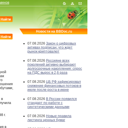
минов
Новости на BBDoc.ru
07.08.2026
Закон о цифровых
активах подписан: что ждет
рынок криптовалют
07.08.2026
Россияне всех
поколений активно выбирают
долгосрочные накопления: спрос
дной
на ПДС вырос в 2,6 раза
как
го
07.08.2026
ЦБ РФ зафиксировал
тношения
снижение финансовых потоков в
ибутами,
июле после роста в июне
 в
07.08.2026
В России появился
олучила
стандарт по работе с
синтетическими данными
8 г.
07.08.2026
Новые правила
листинга ценных бумаг
ия в