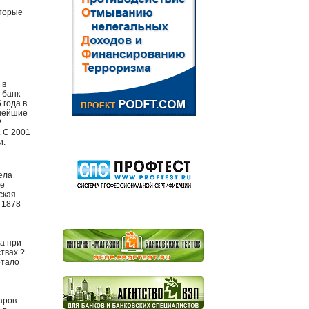
оторые
 в
 банк
 года в
пнейшие
?
 С 2001
и.
ела
ые
ская
 1878
да при
твах ?
отало
аров