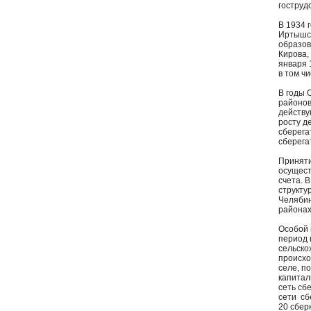
гоструд
В 1934 
Иртышск
образов
Кирова,
января 
в том чи
В годы 
районов
действу
росту д
сберега
сберега
Приняти
осущест
счета. 
структу
Челябин
районах
Особой 
период 
сельско
происхо
селе, п
капитал
сеть сб
сети сб
20 сберк