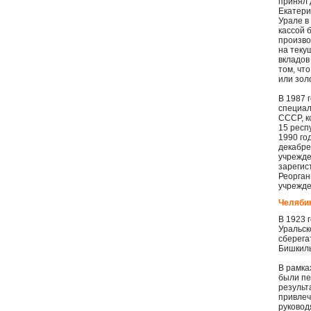
принял 
Екатери
Урале в
кассой 
произво
на теку
вкладов
том, чт
или зол
В 1987 
специал
СССР, к
15 респ
1990 го
декабре
учрежде
зарегис
Реорган
учрежде
Челяби
В 1923 
Уральск
сберегат
Бишкиль
В рамка
были пе
результ
привлеч
руковод