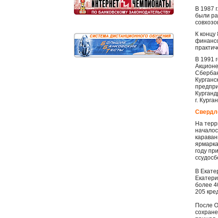
В 1987 
были ра
совхозо
К концу
финансо
практич
В 1991 
Акционе
Сбербан
Курганс
предпри
Курганд
г. Кург
Свердл
На терр
началос
караван
ярмарка
году пр
ссудосб
В Екате
Екатери
более 4
205 кре
После О
сохране