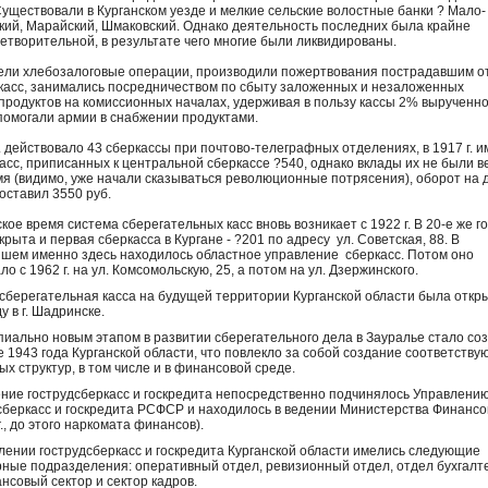
 Существовали в Курганском уезде и мелкие сельские волостные банки ? Мало-
кий, Марайский, Шмаковский. Однако деятельность последних была крайне
етворительной, в результате чего многие были ликвидированы.
ели хлебозалоговые операции, производили пожертвования пострадавшим о
касс, занимались посредничеством по сбыту заложенных и незаложенных
продуктов на комиссионных началах, удерживая в пользу кассы 2% вырученн
помогали армии в снабжении продуктами.
г. действовало 43 сберкассы при почтово-телеграфных отделениях, в 1917 г. 
касс, приписанных к центральной сберкассе ?540, однако вклады их не были в
мя (видимо, уже начали сказываться революционные потрясения), оборот на 
 составил 3550 руб.
ское время система сберегательных касс вновь возникает с 1922 г. В 20-е же г
крыта и первая сберкасса в Кургане - ?201 по адресу ул. Советская, 88. В
шем именно здесь находилось областное управление сберкасс. Потом оно
о с 1962 г. на ул. Комсомольскую, 25, а потом на ул. Дзержинского.
сберегательная касса на будущей территории Курганской области была откры
ду в г. Шадринске.
иально новым этапом в развитии сберегательного дела в Зауралье стало со
 1943 года Курганской области, что повлекло за собой создание соответств
ых структур, в том числе и в финансовой среде.
ние гострудсберкасс и госкредита непосредственно подчинялось Управлени
сберкасс и госкредита РСФСР и находилось в ведении Министерства Финанс
г., до этого наркомата финансов).
лении гострудсберкасс и госкредита Курганской области имелись следующие
рные подразделения: оперативный отдел, ревизионный отдел, отдел бухгалт
нсовый сектор и сектор кадров.