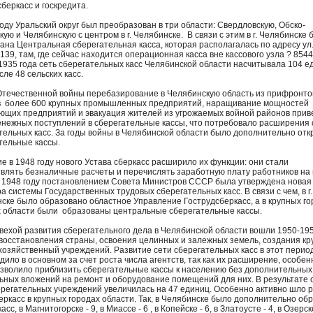
сберкасс и госкредита.
году Уральский округ был преобразован в три области: Свердловскую, Обско-
ую и Челябинскую с центром в г. Челябинске. В связи с этим в г. Челябинске 
ана Центральная сберегательная касса, которая располагалась по адресу ул
 139, там, где сейчас находится операционная касса вне кассового узла ? 8544/
1935 года сеть сберегательных касс Челябинской области насчитывала 104 е
сле 48 сельских касс.
Отечественной войны перебазирование в Челябинскую область из прифронт
 более 600 крупных промышленных предприятий, наращивание мощностей
ющих предприятий и эвакуация жителей из угрожаемых войной районов прив
енежных поступлений в сберегательные кассы, что потребовало расширения 
тельных касс. За годы войны в Челябинской области было дополнительно отк
тельные кассы.
е в 1948 году нового Устава сберкасс расширило их функции: они стали
влять безналичные расчеты и перечислять заработную плату работников на 
В 1948 году постановлением Совета Министров СССР была утверждена новая
ра системы Государственных трудовых сберегательных касс. В связи с чем, в г.
ске было образовано областное Управление Гострудсберкасс, а в крупных го
 области были образованы центральные сберегательные кассы.
вехой развития сберегательного дела в Челябинской области вошли 1950-195
восстановления страны, освоения целинных и залежных земель, создания к
хозяйственный учреждений. Развитие сети сберегательных касс в этот перио
дило в основном за счет роста числа агентств, так как их расширение, особен
озволило приблизить сберегательные кассы к населению без дополнительных
ьных вложений на ремонт и оборудование помещений для них. В результате 
ерегательных учреждений увеличилась на 47 единиц. Особенно активно шло 
еркасс в крупных городах области. Так, в Челябинске было дополнительно об
асс, в Магнитогорске - 9, в Миассе - 6 , в Копейске - 6, в Златоусте - 4, в Озерске