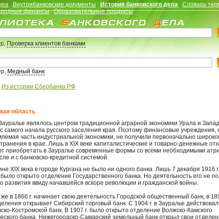
ура
Внутрибанковские документы
История банковского дела
Словарь тер
родные финансы
Образовательные продукты
р,
Проверка клиентов банками
ер,
Медный банк
/
Из истории Сбербанка РФ
кая область
ауралье являлось центром традиционной аграрной экономики Урала и Запа
с самого начала русского заселения края. Поэтому финансовые учреждения, 
лемая часть индустриальной экономики, не получили первоначально широко
транения в крае. Лишь в XIX веке капиталистические и товарно-денежные о
т приобретать в Зауралье современные формы со всеми необходимыми атр
исле и с банковско-кредитной системой.
не XIX века в городе Кургана не было ни одного банка. Лишь 7 декабря 1916 г.
 было открыто отделение Государственного банка. Но деятельность его не п
о развития ввиду начавшейся вскоре революции и гражданской войны.
же в 1866 г. начинает свою деятельность Городской общественный банк, в 189
деления открывает Сибирский торговый банк. С 1904 г. в Зауралье действовал
ско-Костромской банк. В 1907 г. было открыто отделение Волжско-Камского
еского банка. Нижегородско-Самарский земельный банк открыл свои отделен