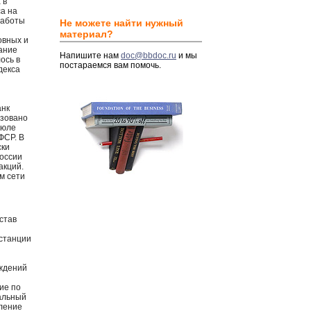
 в
а на
работы
Не можете найти нужный
материал?
овных и
вание
Напишите нам
doc@bbdoc.ru
и мы
ось в
постараемся вам помочь.
декса
анк
азовано
июле
ФСР. В
ски
России
акций.
м сети
став
 станции
еждений
ие по
альный
вление