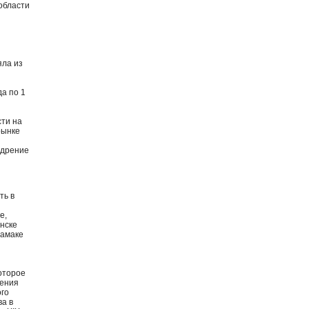
области
яла из
а по 1
сти на
рынке
едрение
ть в
е,
инске
тамаке
которое
ления
ого
ва в