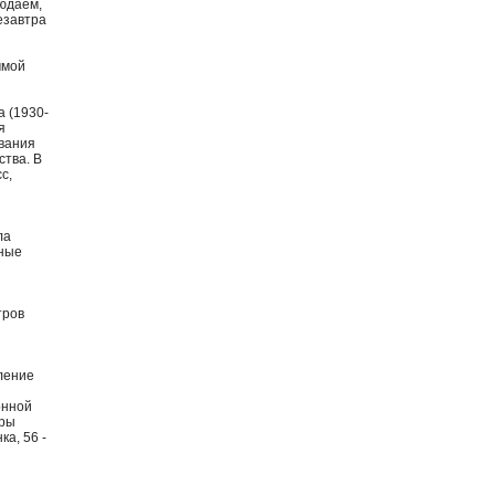
юдаем,
езавтра
ммой
 (1930-
я
ования
ства. В
с,
ла
нные
тров
ление
онной
оры
а, 56 -