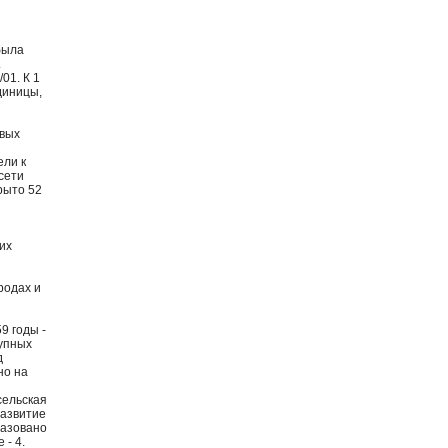
была
.
01. К 1
диницы,
овых
ели к
сети
рыто 52
их
родах и
9 годы -
рупных
д
но на
сельская
развитие
разовано
 - 4.