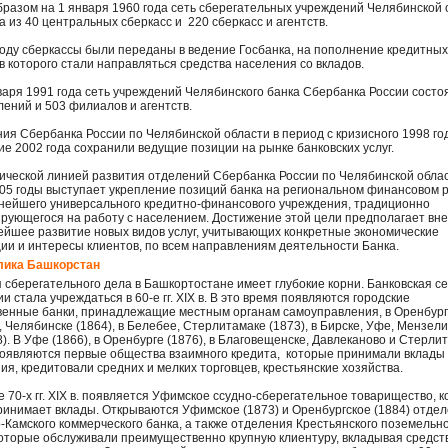
бразом на 1 января 1960 года сеть сберегательных учреждений Челябинской 
а из 40 центральных сберкасс и 220 сберкасс и агентств.
году сберкассы были переданы в ведение Госбанка, на пополнение кредитных
в которого стали направляться средства населения со вкладов.
варя 1991 года сеть учреждений Челябинского банка Сбербанка России состо
лений и 503 филиалов и агентств.
ия Сбербанка России по Челябинской области в период с кризисного 1998 год
ие 2002 года сохранили ведущие позиции на рынке банковских услуг.
ической линией развития отделений Сбербанка России по Челябинской обла
05 годы выступает укрепление позиций банка на региональном финансовом 
пнейшего универсального кредитно-финансового учреждения, традиционно
рующегося на работу с населением. Достижение этой цели предполагает вн
ейшее развитие новых видов услуг, учитывающих конкретные экономические
ии и интересы клиентов, по всем направлениям деятельности Банка.
лика Башкорстан
 сберегательного дела в Башкортостане имеет глубокие корни. Банковская се
и стала учреждаться в 60-е гг. XIX в. В это время появляются городские
енные банки, принадлежащие местным органам самоуправления, в Оренбург
, Челябинске (1864), в Белебее, Стерлитамаке (1873), в Бирске, Уфе, Мензел
8). В Уфе (1866), в Оренбурге (1876), в Благовещенске, Давлеканово и Стерли
появляются первые общества взаимного кредита, которые принимали вклады
ия, кредитовали средних и мелких торговцев, крестьянские хозяйства.
е 70-х гг. XIX в. появляется Уфимское ссудно-сберегательное товарищество, 
ринимает вклады. Открываются Уфимское (1873) и Оренбургское (1884) отде
-Камского коммерческого банка, а также отделения Крестьянского поземельн
которые обслуживали преимущественно крупную клиентуру, вкладывая средст