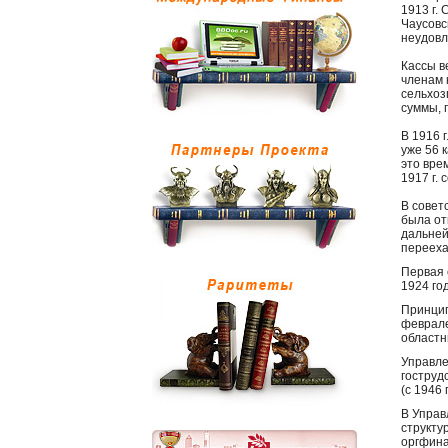
1913 г.
Чаусовс
неудовл
Кассы в
членам 
сельхоз
суммы, 
В 1916 
уже 56 
это вре
1917 г.
В совет
была от
дальней
переехал
Первая 
1924 го
Принцип
феврале
областн
Управле
гоструд
(с 1946 
В Управ
структу
оргфина