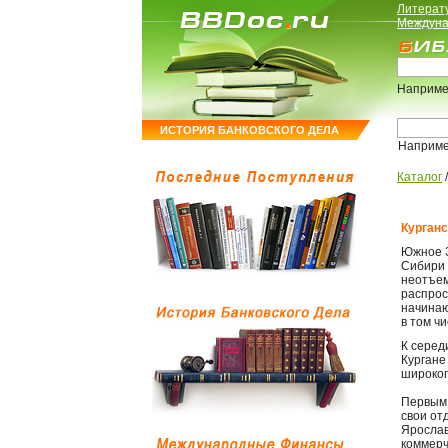
Литерат
Междуна
Наприме
ИСТОРИЯ БАНКОВСКОГО ДЕЛА
Наприм
Каталог
Курганс
Южное З
Сибири 
неотъем
распрос
начинаю
в том ч
К середи
Кургане
широког
Первым 
свои от
Ярослав
коммерч