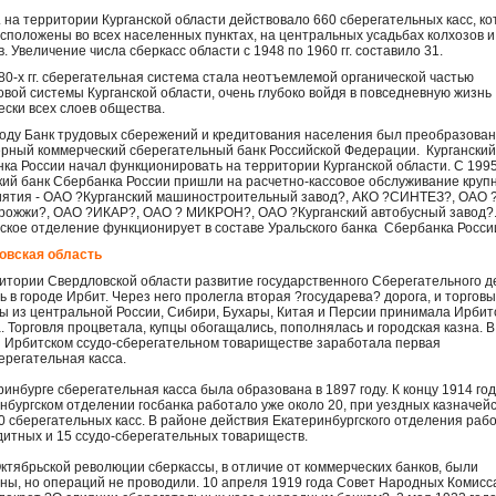
г. на территории Курганской области действовало 660 сберегательных касс, к
сположены во всех населенных пунктах, на центральных усадьбах колхозов и
в. Увеличение числа сберкасс области с 1948 по 1960 гг. составило 31.
 80-х гг. сберегательная система стала неотъемлемой органической частью
вой системы Курганской области, очень глубоко войдя в повседневную жизнь
ески всех слоев общества.
году Банк трудовых сбережений и кредитования населения был преобразован
рный коммерческий сберегательный банк Российской Федерации. Курганский
ка России начал функционировать на территории Курганской области. C 1995
кий банк Сбербанка России пришли на расчетно-кассовое обслуживание кру
ятия - ОАО ?Курганский машиностроительный завод?, АКО ?СИНТЕЗ?, ОАО 
рожжи?, ОАО ?ИКАР?, ОАО ? МИКРОН?, ОАО ?Курганский автобусный завод?.
анское отделение функционирует в составе Уральского банка Сбербанка Росси
овская область
итории Свердловской области развитие государственного Сберегательного д
ь в городе Ирбит. Через него пролегла вторая ?государева? дорога, и торгов
ы из центральной России, Сибири, Бухары, Китая и Персии принимала Ирбит
. Торговля процветала, купцы обогащались, пополнялась и городская казна. В
и Ирбитском ссудо-сберегательном товариществе заработала первая
ерегательная касса.
ринбурге сберегательная касса была образована в 1897 году. К концу 1914 го
нбургском отделении госбанка работало уже около 20, при уездных казначейс
0 сберегательных касс. В районе действия Екатеринбургского отделения раб
дитных и 15 ссудо-сберегательных товариществ.
ктябрьской революции сберкассы, в отличие от коммерческих банков, были
ны, но операций не проводили. 10 апреля 1919 года Совет Народных Комисс