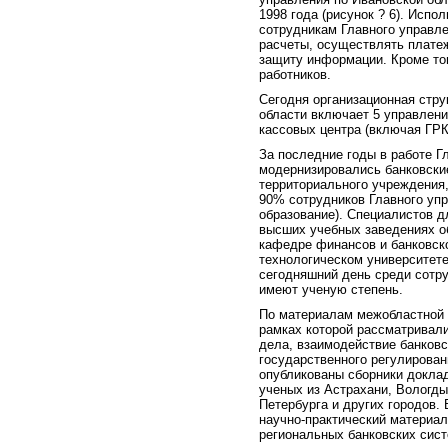
1998 года (рисунок ? 6). Испо
сотрудникам Главного управле
расчеты, осуществлять платеж
защиту информации. Кроме то
работников.
Сегодня организационная стру
области включает 5 управлени
кассовых центра (включая ГРК
За последние годы в работе Г
модернизировались банковские
территориального учреждения,
90% сотрудников Главного уп
образование). Специалистов д
высших учебных заведениях об
кафедре финансов и банковско
технологическом университете
сегодняшний день среди сотру
имеют ученую степень.
По материалам межобластной 
рамках которой рассматривали
дела, взаимодействие банковс
государственного регулирован
опубликованы сборники докла
ученых из Астрахани, Вологды
Петербурга и других городов.
научно-практический материал
региональных банковских сист