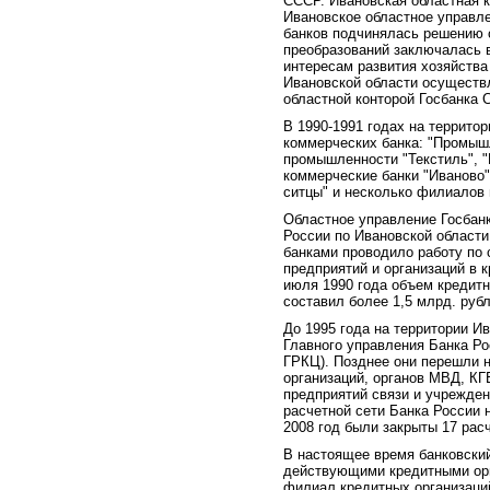
СССР. Ивановская областная 
Ивановское областное управл
банков подчинялась решению 
преобразований заключалась в
интересам развития хозяйства
Ивановской области осуществ
областной конторой Госбанка 
В 1990-1991 годах на террито
коммерческих банка: "Промышл
промышленности "Текстиль", "
коммерческие банки "Иваново"
ситцы" и несколько филиалов 
Областное управление Госбанк
России по Ивановской област
банками проводило работу по 
предприятий и организаций в 
июля 1990 года объем кредит
составил более 1,5 млрд. рубл
До 1995 года на территории И
Главного управления Банка Ро
ГРКЦ). Позднее они перешли 
организаций, органов МВД, КГ
предприятий связи и учрежден
расчетной сети Банка России 
2008 год были закрыты 17 рас
В настоящее время банковски
действующими кредитными орг
филиал кредитных организаци