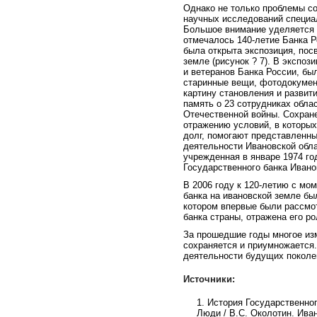
Однако не только проблемы с
научных исследований специал
Большое внимание уделяется т
отмечалось 140-летие Банка Р
была открыта экспозиция, пос
земле (рисунок ? 7). В экспо
и ветеранов Банка России, бы
старинные вещи, фотодокумен
картину становления и развит
память о 23 сотрудниках обла
Отечественной войны. Сохран
отражению условий, в которы
долг, помогают представленны
деятельности Ивановской обла
учрежденная в январе 1974 го
Государственного банка Ивано
В 2006 году к 120-летию с мо
банка на ивановской земле бы
котором впервые были рассмот
банка страны, отражена его ро
За прошедшие годы многое из
сохраняется и приумножается.
деятельности будущих поколен
Источники:
1.
История Государственног
Люди / В.С. Околотин. Иван