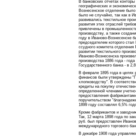
В банковских отчетах конторы
географических и экономическ
Вознесенское отделение было 
было не случайно, так как в 
развивались текстильное прои
развития этих отраслей требо
привлечены в промышленность
производству, а также создани
году в Иваново-Вознесенске б
председателем которого стал 
ссудного комитета отделения 
развитии текстильного произв
Иваново-Вознесенска произвел
производства 1886 года - год
Государственного банка - в 2,8
В феврале 1895 года в целях 
финансов были утверждены "П
хлопководству". В соответств
кредиты на покупку отечествен
определенной членами учетно-
предоставления фабрикантами
поручительством "благонадежн
1899 году составлял 6,5% год
Кроме фабрикантов и заводчик
Так, 12 марта 1898 года по за
руб. был предоставлен Ивано
международного торгового бан
В декабре 1908 года управля