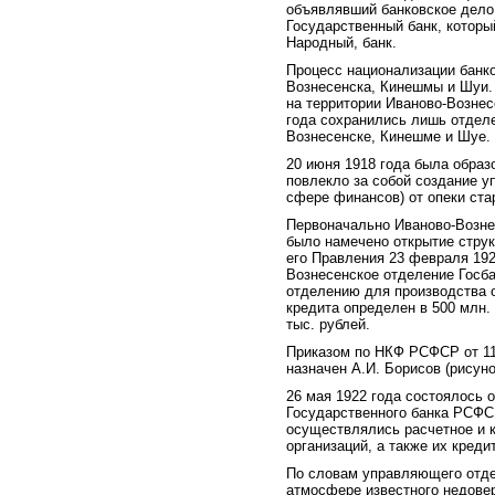
объявлявший банковское дело 
Государственный банк, которы
Народный, банк.
Процесс национализации банко
Вознесенска, Кинешмы и Шуи. 
на территории Иваново-Вознес
года сохранились лишь отделе
Вознесенске, Кинешме и Шуе.
20 июня 1918 года была образ
повлекло за собой создание у
сфере финансов) от опеки ста
Первоначально Иваново-Вознес
было намечено открытие стру
его Правления 23 февраля 192
Вознесенское отделение Госб
отделению для производства о
кредита определен в 500 млн. 
тыс. рублей.
Приказом по НКФ РСФСР от 11
назначен А.И. Борисов (рисунок
26 мая 1922 года состоялось 
Государственного банка РСФСР
осуществлялись расчетное и 
организаций, а также их креди
По словам управляющего отде
атмосфере известного недовер