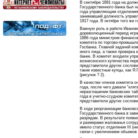
В сентябре 1891 года на дол
Государственного банка был на
года управляющим отделением
занимавший должность управл
1917 года. В октябре того же
Важную роль в работе Иваново
дореволюционный период играл
1886 года министром финансо
комитета по торгово-промышл
Госбанка. Главной задачей ко
иного лица, а также проверка
банке. В комитет входили уп
вознесенского купечества пер
представители других сослови
такие известные купцы, как Я.
(рисунок ? 2).
В качестве членов комитета 
года, после чего давали "клят
неразглашении банковских тай
года в учетно-ссудном комите
представители других сослов
В ходе реорганизации банковс
Государственного банка в зав
разрядам. В результате появил
и размерами жалованья сотру
имело статус отделения III (н
связи с увеличением объемов 