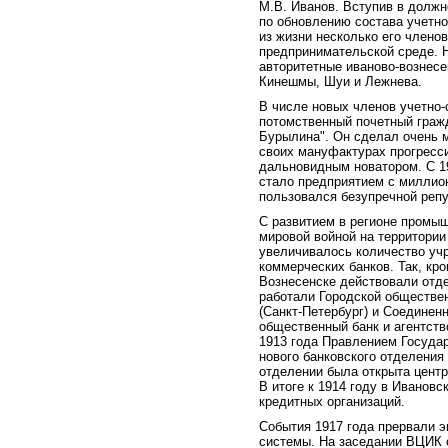
М.В. Иванов. Вступив в долж
по обновлению состава учетно
из жизни несколько его члено
предпринимательской среде. 
авторитетные иваново-вознесе
Кинешмы, Шуи и Лежнева.
В числе новых членов учетно-с
потомственный почетный гражд
Бурылина". Он сделал очень м
своих мануфактурах прогресс
дальновидным новатором. С 1
стало предприятием с миллио
пользовался безупречной репу
С развитием в регионе промыш
мировой войной на территории
увеличивалось количество уч
коммерческих банков. Так, кр
Вознесенске действовали отд
работали Городской обществен
(Санкт-Петербург) и Соединен
общественный банк и агентств
1913 года Правлением Государ
нового банковского отделения
отделении была открыта центр
В итоге к 1914 году в Иванов
кредитных организаций.
События 1917 года прервали э
системы. На заседании ВЦИК о