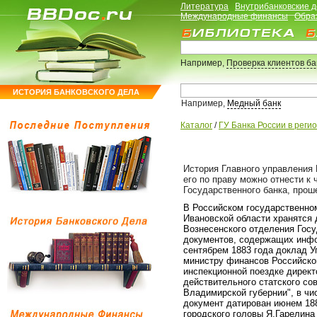
Литература
Внутрибанковские 
Международные финансы
Обра
Например,
Проверка клиентов б
ИСТОРИЯ БАНКОВСКОГО ДЕЛА
Например,
Медный банк
Каталог
/
ГУ Банка России в реги
История Главного управления 
его по праву можно отнести к
Государственного банка, прош
В Российском государственно
Ивановской области хранятся 
Вознесенского отделения Гос
документов, содержащих инфо
сентябрем 1883 года доклад 
министру финансов Российско
инспекционной поездке директ
действительного статского с
Владимирской губернии", в чи
документ датирован июнем 188
городского головы Я.Гарелина