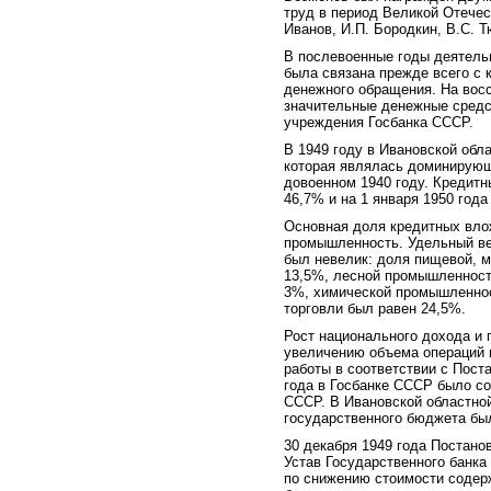
труд в период Великой Отечес
Иванов, И.П. Бородкин, В.С. Т
В послевоенные годы деятель
была связана прежде всего с 
денежного обращения. На вос
значительные денежные средс
учреждения Госбанка СССР.
В 1949 году в Ивановской обл
которая являлась доминирующ
довоенном 1940 году. Кредитн
46,7% и на 1 января 1950 года
Основная доля кредитных влож
промышленность. Удельный ве
был невелик: доля пищевой, 
13,5%, лесной промышленност
3%, химической промышленнос
торговли был равен 24,5%.
Рост национального дохода и
увеличению объема операций п
работы в соответствии с Пост
года в Госбанке СССР было с
СССР. В Ивановской областно
государственного бюджета был
30 декабря 1949 года Постан
Устав Государственного банка
по снижению стоимости содерж