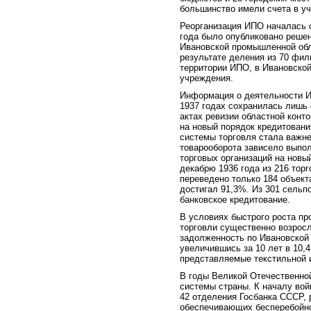
большинство имели счета в уч
Реорганизация ИПО началась 
года было опубликовано реше
Ивановской промышленной обл
результате деления из 70 фи
территории ИПО, в Ивановской
учреждения.
Информация о деятельности И
1937 годах сохранилась лишь
актах ревизии областной конт
на новый порядок кредитовани
системы торговля стала важне
товарооборота зависело выпо
торговых организаций на новы
декабрю 1936 года из 216 тор
переведено только 184 объект
достигал 91,3%. Из 301 сельп
банковское кредитование.
В условиях быстрого роста пр
торговли существенно возросл
задолженность по Ивановской 
увеличившись за 10 лет в 10,
представляемые текстильной 
В годы Великой Отечественно
системы страны. К началу вой
42 отделения Госбанка СССР, 
обеспечивающих бесперебойно