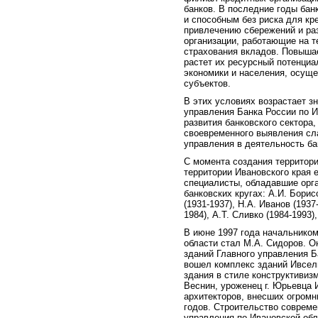
банков. В последние годы бан
и способным без риска для кр
привлечению сбережений и ра
организации, работающие на т
страхования вкладов. Повышае
растет их ресурсный потенциа
экономики и населения, осущ
субъектов.
В этих условиях возрастает з
управления Банка России по И
развития банковского сектора
своевременного выявления сла
управления в деятельность ба
С момента создания территори
территории Ивановского края 
специалисты, обладавшие орга
банковских кругах: А.И. Борисо
(1931-1937), Н.А. Иванов (1937
1984), А.Т. Сливко (1984-1993)
В июне 1997 года начальником
области стал М.А. Сидоров. 
зданий Главного управления Б
вошел комплекс зданий Ивсель
здания в стиле конструктивиз
Веснин, уроженец г. Юрьевца 
архитекторов, внесших огромн
годов. Строительство совреме
управления по Ивановской обл