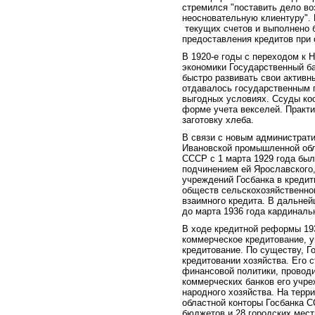
стремился "поставить дело во
неосновательную клиентуру". 
текущих счетов и выполнено 
предоставления кредитов при 
В 1920-е годы с переходом к 
экономики Государственный ба
быстро развивать свои активн
отдавалось государственным 
выгодных условиях. Ссуды коо
форме учета векселей. Практи
заготовку хлеба.
В связи с новым администрат
Ивановской промышленной обл
СССР с 1 марта 1929 года был
подчинением ей Ярославского
учреждений Госбанка в кредит
обществ сельскохозяйственног
взаимного кредита. В дальней
до марта 1936 года кардиналь
В ходе кредитной реформы 19
коммерческое кредитование, у
кредитование. По существу, 
кредитовании хозяйства. Его 
финансовой политики, провод
коммерческих банков его учре
народного хозяйства. На тер
областной конторы Госбанка 
бюджетов и 28 городских мес