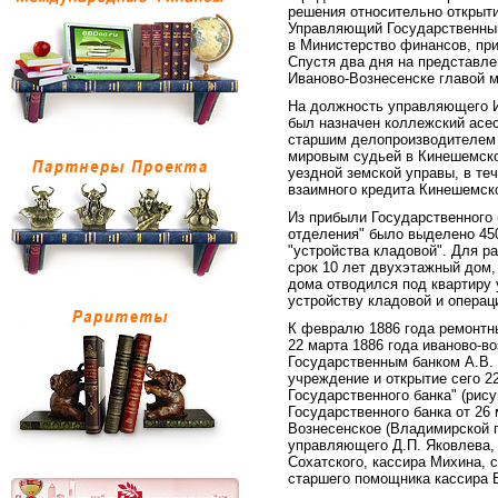
решения относительно открыти
Управляющий Государственным
в Министерство финансов, пр
Спустя два дня на представле
Иваново-Вознесенске главой м
На должность управляющего И
был назначен коллежский асес
старшим делопроизводителем 
мировым судьей в Кинешемско
уездной земской управы, в т
взаимного кредита Кинешемско
Из прибыли Государственного 
отделения" было выделено 450
"устройства кладовой". Для 
срок 10 лет двухэтажный дом
дома отводился под квартиру 
устройству кладовой и операц
К февралю 1886 года ремонтны
22 марта 1886 года иваново-в
Государственным банком А.В.
учреждение и открытие сего 2
Государственного банка" (рису
Государственного банка от 26
Вознесенское (Владимирской г
управляющего Д.П. Яковлева, 
Сохатского, кассира Михина, 
старшего помощника кассира В