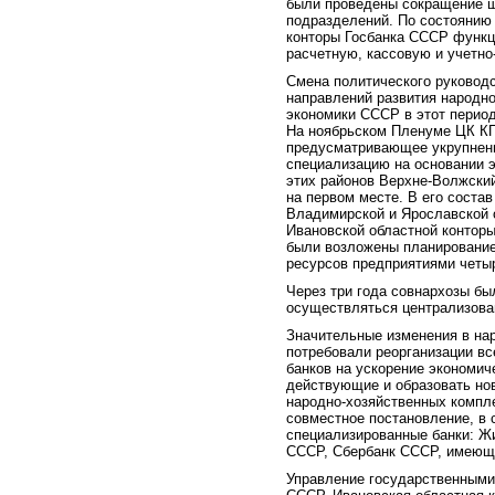
были проведены сокращение ш
подразделений. По состоянию 
конторы Госбанка СССР функц
расчетную, кассовую и учетно
Смена политического руковод
направлений развития народно
экономики СССР в этот перио
На ноябрьском Пленуме ЦК КП
предусматривающее укрупнени
специализацию на основании 
этих районов Верхне-Волжский
на первом месте. В его соста
Владимирской и Ярославской о
Ивановской областной конторы
были возложены планирование
ресурсов предприятиями четыр
Через три года совнархозы бы
осуществляться централизова
Значительные изменения в нар
потребовали реорганизации вс
банков на ускорение экономич
действующие и образовать но
народно-хозяйственных компл
совместное постановление, в 
специализированные банки: Ж
СССР, Сбербанк СССР, имеющи
Управление государственными