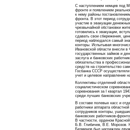
С наступлением немцев под Мо
фронте и появлением реально
к нему районы постановление
фронта. В этот период сотруд
участие в эвакуации денежных
чрезвычайной обстановки жит
готовились к эвакуации, всту
сдавать свои сбережения, цен
период наблюдался самый зна
конторы. Испытывая многочис
Ивановской области внесли в 
государственных займов и ден
заслуга и банковских работни
обязательства в профессионал
средств на строительство сам
Госбанка СССР осуществляли 
учет и целевое направление н
Коллективы отделений област
социалистическом соревновани
соревнования за I квартал 19
среди лучших банковских учр
В составе полевых касс и отд
работники аппарата областной
сотрудников конторы, ушедших
банковских работников-фронт
В частности, орденом Красной
Б.В. Глибичев, В.Е. Морозов.
Безменов был награжден двум