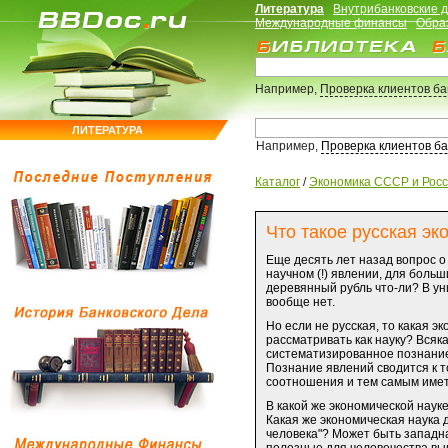
Литература
Внутрибанковские 
Международные финансы
Обра
Например,
Проверка клиентов б
ЛИТЕРАТУРА
Например,
Проверка клиентов б
Каталог
/
Экономика СССР и Рос
Что такое русская эк
Еще десять лет назад вопрос о
научном (!) явлении, для больш
деревянный рубль что-ли? В уни
вообще нет.
Но если не русская, то какая э
рассматривать как науку? Всяка
систематизированное познание
Познание явлений сводится к т
соотношения и тем самым иметь
В какой же экономической нау
Какая же экономическая наука 
человека"? Может быть западна