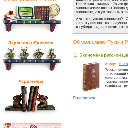
полезные для человечества вы
Правильно - никаких! - То что 
экономические школы Запада до
экономике, что уж говорить о 
А что же русская экономика? - 
то, что у нее есть своя научна
вы убедитесь, если почитаете 
Об экономике Руси и Р
1.
Экономика русской ци
Автор:
Плато
Русская циви
цивилизаций 
христианства,
русских эконо
хозяйства - р
Поделиться