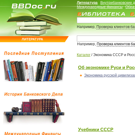
Литература
Внутрибанковские 
Международные финансы
Обра
Например,
Проверка клиентов б
ЛИТЕРАТУРА
Например,
Проверка клиентов б
Каталог
/
Экономика СССР и Рос
Об экономике Руси и Рос
Экономика русской цивилиза
Учебники СССР